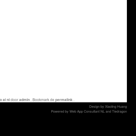
 ai ni
door
admin
. Bookmark de
permalink
.
Design by
Xiaoling Huang
Powered by
Web App Consultant NL
and
Tiedragon