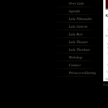
Over Lulu
Agenda
K
Lulu Filmstudio
Lulu Galerie
Lulu Reis
F
Lulu Theater
Lulu Theehuis
Webshop
Contact
L
Privacyverklaring
D
© L