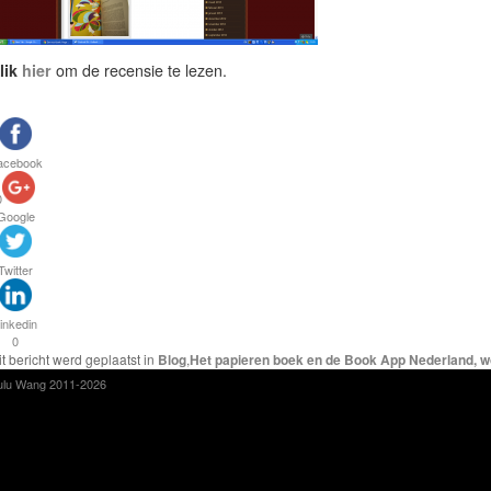
lik
hier
om de recensie te lezen.
acebook
0
Google
Twitter
inkedin
0
it bericht werd geplaatst in
Blog
,
Het papieren boek en de Book App Nederland, wo
ulu Wang 2011-2026