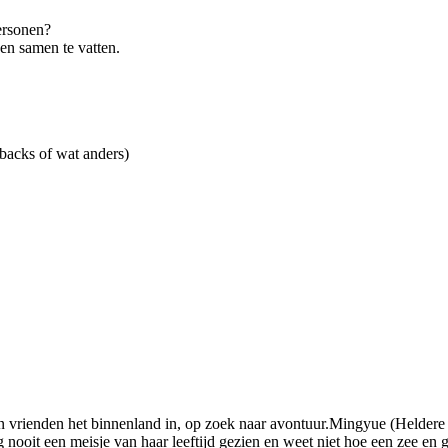
ersonen?
en samen te vatten.
backs of wat anders)
zijn vrienden het binnenland in, op zoek naar avontuur.Mingyue (Helder
ooit een meisje van haar leeftijd gezien en weet niet hoe een zee en