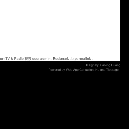
ort
,
TV & Radio
,
视频
door
admin
. Bookmark de
permalink
.
Design by
Xiaoling Huang
Powered by
Web App Consultant NL
and
Tiedragon