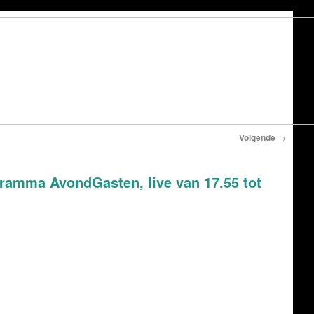
Volgende
→
ogramma AvondGasten, live van 17.55 tot