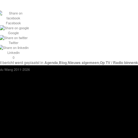
Facebook
Google
Twitter
Linkedin
0
it bericht werd geplaatst in
Agenda
,
Blog
,
Nieuws algemeen
,
Op TV / Radio binnenk
ulu Wang 2011-2026