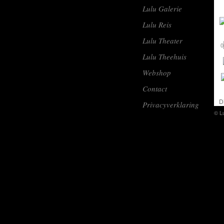
Lulu Galerie
Lulu Reis
Lulu Theater
0
Lulu Theehuis
Webshop
Contact
D
Privacyverklaring
© L