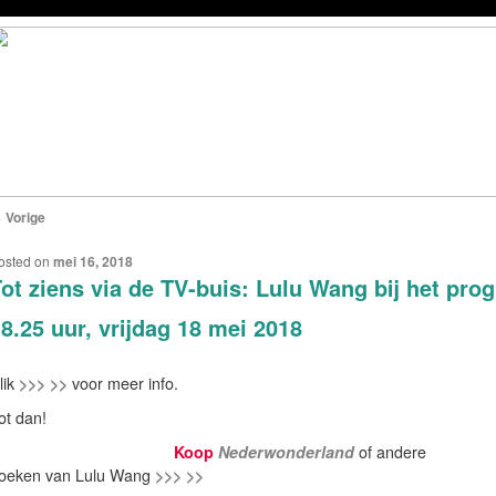
←
Vorige
ERICHTNAVIGATIE
osted on
mei 16, 2018
ot ziens via de TV-buis: Lulu Wang bij het pr
8.25 uur, vrijdag 18 mei 2018
lik
>>> >>
voor meer info.
ot dan!
Koop
Nederwonderland
of andere
oeken van Lulu Wang
>>> >>