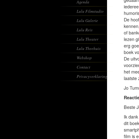
Agenda
iederee
Lulu Filmstudio
humoris
De hoof
Lulu Galerie
kennen,
Lulu Reis
of banke
lezen g
Lulu Theater
erg goe
Lulu Theehuis
boek voo
Webshop
De uitv
voorzien
Contact
het meer
Privacyverklaring
laatste
Jo Tum
Reacti
Beste J
Ik dank
dit boe
smartph
film is