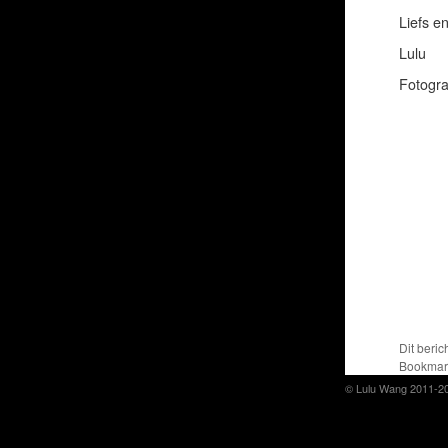
Liefs e
Lulu
Fotogra
Dit beric
Bookmar
© Lulu Wang 2011-2