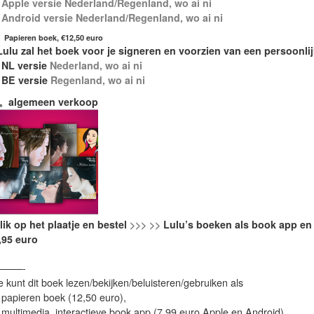
–
Apple versie Nederland/Regenland, wo ai ni
–
Android versie Nederland/Regenland, wo ai ni
Papieren boek, €12,50 euro
Lulu zal het boek voor je signeren en voorzien van een persoonl
 NL versie
Nederland, wo ai ni
 BE versie
Regenland, wo ai ni
。algemeen verkoop
lik op het plaatje en
bestel
>>> >>
Lulu’s boeken als book app en 
,95 euro
———-
e kunt dit boek lezen/bekijken/beluisteren/gebruiken als
 papieren boek (12,50 euro),
 multimedia, interactieve book app (7,99 euro,Apple en Android),