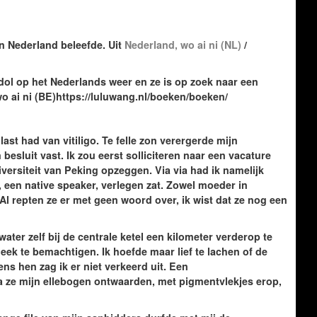
n Nederland beleefde. Uit
Nederland, wo ai ni (NL)
/
ol op het Nederlands weer en ze is op zoek naar een
o ai ni (BE)https://luluwang.nl/boeken/boeken/
ast had van vitiligo. Te felle zon verergerde mijn
esluit vast. Ik zou eerst solliciteren naar een vacature
versiteit van Peking opzeggen. Via via had ik namelijk
een native speaker, verlegen zat. Zowel moeder in
Al repten ze er met geen woord over, ik wist dat ze nog een
water zelf bij de centrale ketel een kilometer verderop te
heek te bemachtigen. Ik hoefde maar lief te lachen of de
ns hen zag ik er niet verkeerd uit. Een
 ze mijn ellebogen ontwaarden, met pigmentvlekjes erop,