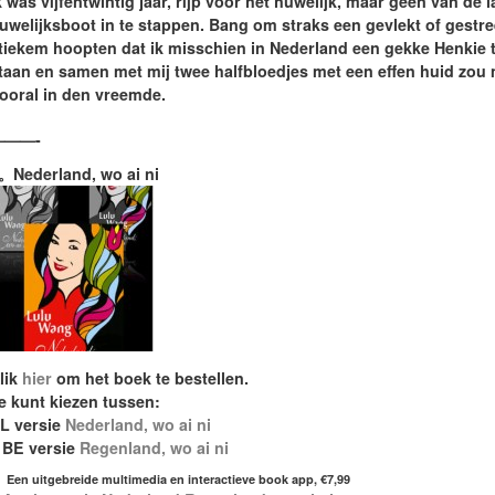
k was vijfentwintig jaar, rijp voor het huwelijk, maar geen van de
uwelijksboot in te stappen. Bang om straks een gevlekt of gestre
tiekem hoopten dat ik misschien in Nederland een gekke Henkie 
taan en samen met mij twee halfbloedjes met een effen huid zou
ooral in den vreemde.
———-
。Nederland, wo ai ni
lik
hier
om het boek te bestellen.
e kunt kiezen tussen:
L versie
Nederland, wo ai ni
 BE versie
Regenland, wo ai ni
Een uitgebreide multimedia en interactieve book app, €7,99