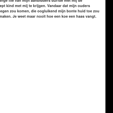
 lange file van mijn aanbidders durfde met mij de
ept kind met mij te krijgen. Vandaar dat mijn ouders
tegen zou komen, die oogluikend mijn bonte huid toe zou
 maken. Je weet maar nooit hoe een koe een haas vangt.