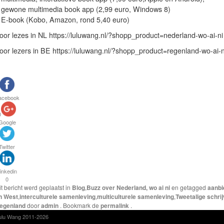
 gewone multimedia book app (2,99 euro, Windows 8)
 E-book (Kobo, Amazon, rond 5,40 euro)
oor lezes in NL https://luluwang.nl/?shopp_product=nederland-wo-ai-ni
oor lezers in BE https://luluwang.nl/?shopp_product=regenland-wo-ai-n
acebook
0
Google
Twitter
inkedin
0
it bericht werd geplaatst in
Blog
,
Buzz over Nederland, wo ai ni
en getagged
aanbi
n West
,
interculturele samenleving
,
multiculturele samenleving
,
Tweetalige schri
egenland
door
admin
. Bookmark de
permalink
.
ulu Wang 2011-2026