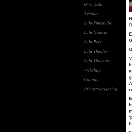
Over Lulu
Agenda
H
Lulu Filmstudio
R
Lulu Galerie
E
G
Lulu Reis
O
Lulu Theater
V
Lulu Theehuis
h
Webshop
a
g
Contact
A
Privacyverklaring
r
I
h
m
‘
h