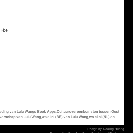
i-be
eding van Lulu Wangs Book Apps
,
Cultuurovereenkomsten tussen Oost
jverschap van Lulu Wang
,
wo ai ni (BE) van Lulu Wang
,
wo ai ni (NL) en
Design by
Xiaoling Huang