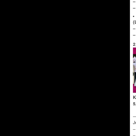
(
–
–
2
K
5
J
–
–