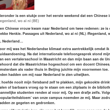
ieronder is een stukje over het eerste weekend dat een Chinese i
egenland, wo ai ni (BE)
en Chinese vrouw kwam naar Nederland om twee redenen: ze is d
ekke Henkie. Passages uit Nederland, wo ai ni (NL) /Regenland, w
, Nederland…
oor mij was het Nederlandse klimaat extra aantrekkelijk omdat ik l
uidaandoening. Na dat internationale telefoongesprek stond mijn b
an een vertalersschool in Maastricht en dan mijn baan aan de Uni
ehoord dat die Maastrichtse hogeschool om een docent Chinees, 
msterdam als vader thuis in Beijing juichte mijn voornemen toe. 
eden hadden om mij naar Nederland te zien uitwijken.
k hoefde nooit mijn fietsband zelf te plakken, mijn gekookte drink
alen of barbaars vroeg op te staan om een zitplaats in de bibliot
annelijke studenten renden al voor mij. Op een drafje zelfs. Volge
populariteitsbloem’ van onze campus noemden ze mij. Maar zodra
adden ze gegeten en gedronken.