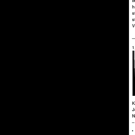
I
h
s
s
V
1
K
J
N
–