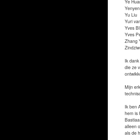
Ye Hua
Yenyen
Yu Liu
Yuri v
Yves B
Yves P
Zhang 
Zindziw
Ik dank
die ze 
ontwikk
Mijn er
technis
Ik ben 
hem is 
Bastiaa
alleen 
als de 