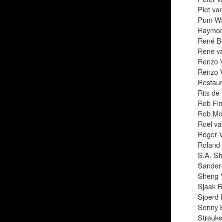
Piet v
Pum Wa
Raymon
René 
Rene v
Renzo 
Renzo 
Restaur
Rits de
Rob Fi
Rob Mo
Roel va
Roger 
Roland
S.A. S
Sander
Sheng 
Sjaak B
Sjoerd
Sonny 
Streuke