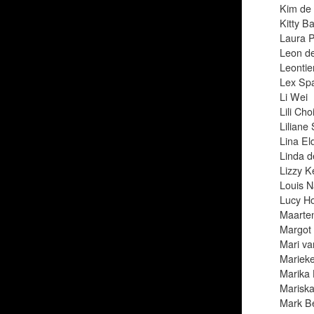
Kim de
Kitty B
Laura 
Leon de
Leontie
Lex Sp
Li Wei
Lili Cho
Liliane
Lina El
Linda 
Lizzy K
Louis N
Lucy Ho
Maarten
Margot
Mari va
Marieke
Marika
Marisk
Mark B