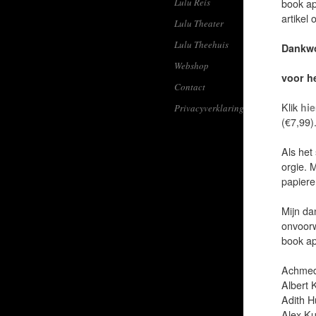
Lulu Reis
book ap
artikel
Lulu Theater
Lulu Theehuis
Dankw
Webshop
voor h
Contact
Klik
hie
Privacyverklaring
(€7,99)
Als het
orgie. 
papiere
Mijn da
onvoorw
book ap
Achmed
Albert 
Adith H
Alex Ku