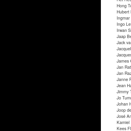
Hong T
Hubert 
Ingmar 
Ingo Le
Irwan S
Jaap B
Jack v
Jacque
Jacque
James 
Jan Ra
Jan Ra
Janne R
Jean H
Jimmy T
Jo Tum
Johan H
Joop d
José A
Kamiel 
Kees F