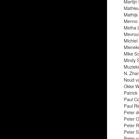
Martijn
Mathieu
Mathij
Menno 
Metha 
Mevrou
Michiel
Mienek
Mike S
Mindy 
Muzieks
N. Zha
Noud v
Okke W
Patrick 
Paul Co
Paul Ri
Peter d
Peter O
Peter R
Peter St
Peter v