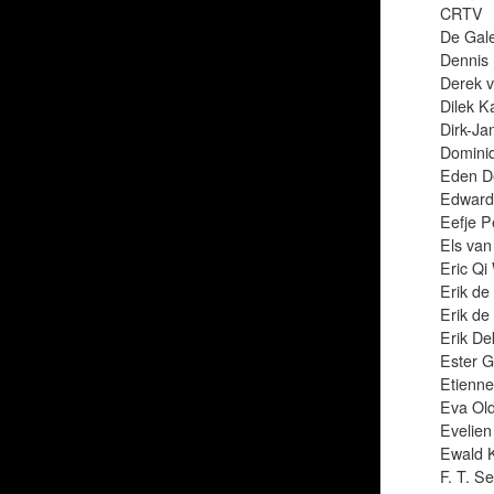
CRTV
De Gal
Dennis 
Derek 
Dilek K
Dirk-Ja
Dominiq
Eden De
Edward
Eefje P
Els va
Eric Qi
Erik de
Erik de
Erik De
Ester G
Etienne
Eva Old
Evelien
Ewald K
F. T. S