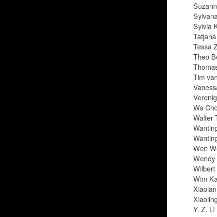
Suzann
Sylvana 
Sylvia K
Tatjana
Tessa Z
Theo B
Thomas
Tim va
Vaness
Verenig
Wa Cho
Walter 
Wanting
Wantin
Wen W
Wendy 
Wilbert
Wim Ka
Xiaolan
Xiaolin
Y. Z. Li