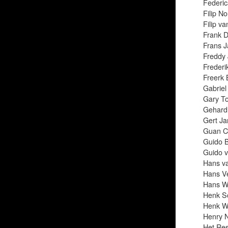
Federic
Filip N
Filip v
Frank 
Frans 
Freddy
Frederi
Freerk 
Gabriel
Gary T
Gehard 
Gert Ja
Guan C
Guido B
Guido 
Hans va
Hans Ve
Hans W
Henk S
Henk W
Henry N
Het Res