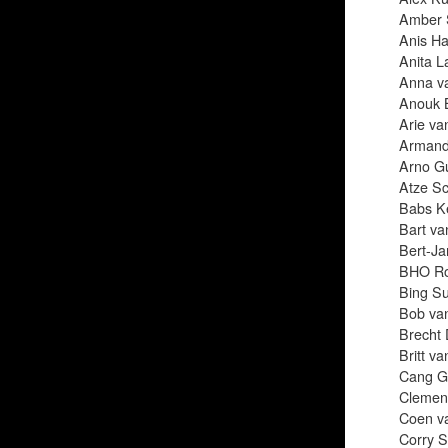
Amber 
Anis Ha
Anita 
Anna va
Anouk 
Arie va
Armand
Arno G
Atze S
Babs K
Bart va
Bert-Ja
BHO Ro
Bing S
Bob va
Brecht 
Britt va
Cang G
Clemen
Coen v
Corry S