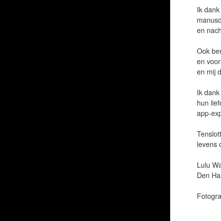
Ik dank
manuscr
en nach
Ook ben
en voor
en mij d
Ik dank
hun lie
app-exp
Tenslot
levens 
Lulu W
Den Ha
Fotograa