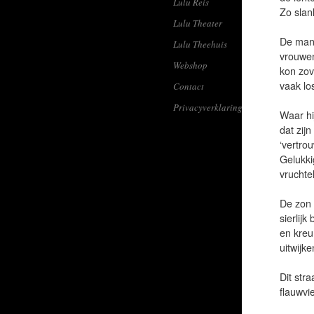
Lulu Reis
Zo slan
Lulu Theater
De man 
Lulu Theehuis
vrouwen
Webshop
kon zove
vaak lo
Contact
Privacyverklaring
Waar hi
dat zij
‘vertro
Gelukki
vruchte
De zon 
sierlij
en kreu
uitwijk
Dit str
flauwvi