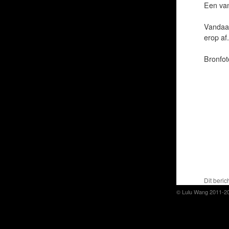
Een van
Vandaar
erop af.
Bronfot
Dit beric
© Lulu Wang 2011-2