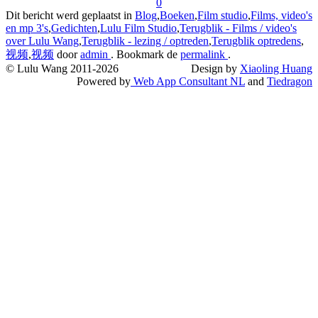
0
Dit bericht werd geplaatst in
Blog
,
Boeken
,
Film studio
,
Films, video's
en mp 3's
,
Gedichten
,
Lulu Film Studio
,
Terugblik - Films / video's
over Lulu Wang
,
Terugblik - lezing / optreden
,
Terugblik optredens
,
视频
,
视频
door
admin
. Bookmark de
permalink
.
© Lulu Wang 2011-2026
Design by
Xiaoling Huang
Powered by
Web App Consultant NL
and
Tiedragon