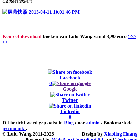
Chineeslekker
!
Koop of download
boeken van Lulu Wang vanaf 3,99 euro
>>>
>>
Facebook
0
Google
Twitter
Linkedin
0
Dit bericht werd geplaatst in
Blog
door
admin
. Bookmark de
permalink
.
© Lulu Wang 2011-2026
Design by
Xiaoling Huang
Powered by
Web App Consultant NL
and
Tiedragon