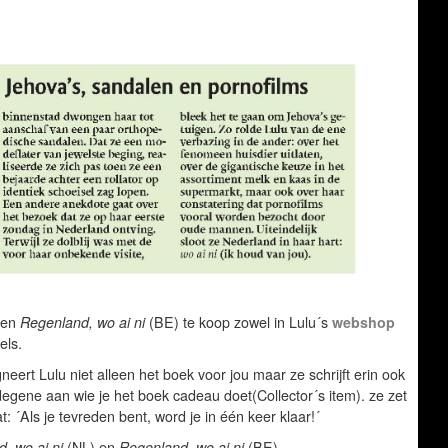
 en
Regenland, wo ai ni
(BE) te koop zowel in Lulu´s
webshop
els.
neert Lulu niet alleen het boek voor jou maar ze schrijft erin ook
degene aan wie je het boek cadeau doet(Collector´s item). ze zet
 ´Als je tevreden bent, word je in één keer klaar!´
, wo ai ni
(NL) en
Regenland, wo ai ni
(BE).