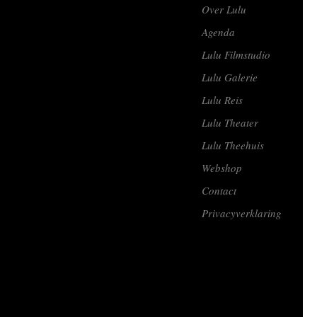
Over Lulu
Agenda
Lulu Filmstudio
Lulu Galerie
Lulu Reis
Lulu Theater
Lulu Theehuis
Webshop
Contact
Privacyverklaring