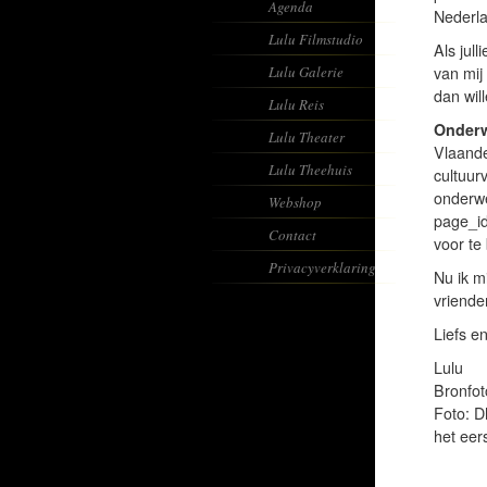
Agenda
Nederla
Lulu Filmstudio
Als jull
Lulu Galerie
van mij
dan wil
Lulu Reis
Onder
Lulu Theater
Vlaande
Lulu Theehuis
cultuur
onderwe
Webshop
page_id
Contact
voor te 
Privacyverklaring
Nu ik mi
vrienden
Liefs e
Lulu
Bronfot
Foto: D
het eer