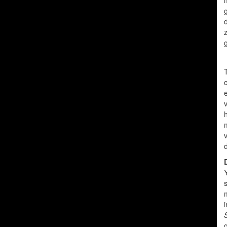
z
h
d