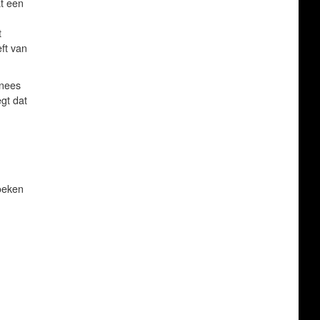
at een
t
ft van
inees
gt dat
oeken