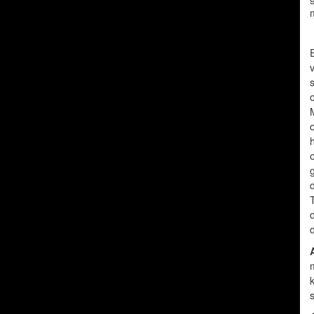
m
E
v
o
s