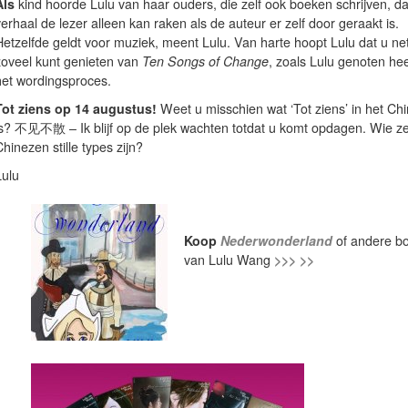
Als
kind hoorde Lulu van haar ouders, die zelf ook boeken schrijven, d
erhaal de lezer alleen kan raken als de auteur er zelf door geraakt is.
Hetzelfde geldt voor muziek, meent Lulu. Van harte hoopt Lulu dat u ne
zoveel kunt genieten van
Ten Songs of Change
, zoals Lulu genoten hee
het wordingsproces.
Tot ziens op 14 augustus!
Weet u misschien wat ‘Tot ziens’ in het Ch
is? 不见不散 – Ik blijf op de plek wachten totdat u komt opdagen. Wie ze
hinezen stille types zijn?
Lulu
Koop
Nederwonderland
of andere b
van Lulu Wang
>>> >>