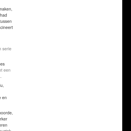
 maken,
 had
 tussen
cineert
 serie
ces
et een
.
u,
e en
hoorde,
rker
eren