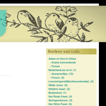
Adam en Eva in China
-
Gratis internetboek
-
Forum
Nederland,wo ai ni
(1)
-
Voorproefjes
(10)
-
Forum
(2)
Lotusvingers(Matchbooxboekje)
(0)
Wilde rozen
(0)
Heldere maan
(2)
Bedwelmd
(1)
Het Rode Feest
(0)
Seringendroom
(0)
Het Witte Feest
(0)