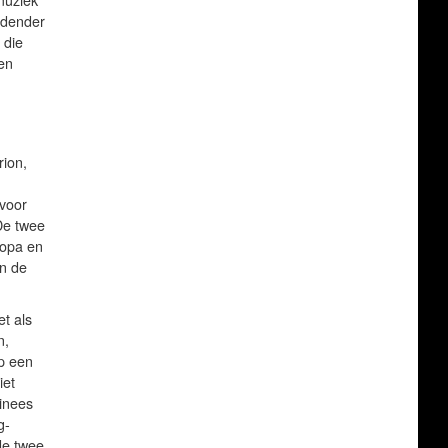
muziek
ldender
 die
ten
rion,
 voor
 De twee
ropa en
en de
et als
n,
p een
iet
inees
g-
de twee