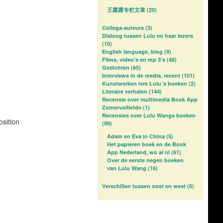
王露露专栏文章
(20)
Collega-auteurs
(3)
Dialoog tussen Lulu en haar lezers
(10)
English language, blog
(9)
Films, video's en mp 3's
(48)
Gedichten
(65)
Interviews in de media, recent
(101)
Kunstwerken ivm Lulu´s boeken
(2)
Literaire verhalen
(144)
Recensie over multimedia Book App
Zomervolliefde
(1)
Recensies over Lulu Wangs boeken
sition
(99)
Adam en Eva in China
(5)
Het papieren boek en de Book
App Nederland, wo ai ni
(61)
Over de eerste negen boeken
van Lulu Wang
(16)
Verschillen tussen oost en west
(5)