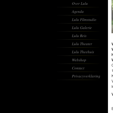
Over Lulu
Agenda
Lulu Filmstudio
Lulu Galerie
Lulu Reis
Lulu Theater
Lulu Theehuis
Webshop
C
Contact
Privacyverklaring
i