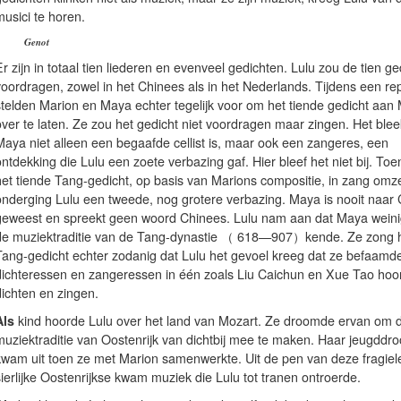
usici te horen.
Genot
r zijn in totaal tien liederen en evenveel gedichten. Lulu zou de tien g
oordragen, zowel in het Chinees als in het Nederlands. Tijdens een rep
stelden Marion en Maya echter tegelijk voor om het tiende gedicht aan
over te laten. Ze zou het gedicht niet voordragen maar zingen. Het blee
Maya niet alleen een begaafde cellist is, maar ook een zangeres, een
ntdekking die Lulu een zoete verbazing gaf. Hier bleef het niet bij. To
het tiende Tang-gedicht, op basis van Marions compositie, in zang omze
onderging Lulu een tweede, nog grotere verbazing. Maya is nooit naar 
geweest en spreekt geen woord Chinees. Lulu nam aan dat Maya weini
de muziektraditie van de Tang-dynastie （ 618—907）kende. Ze zong 
Tang-gedicht echter zodanig dat Lulu het gevoel kreeg dat ze befaamd
dichteressen en zangeressen in één zoals Liu Caichun en Xue Tao hoo
dichten en zingen.
Als
kind hoorde Lulu over het land van Mozart. Ze droomde ervan om de
muziektraditie van Oostenrijk van dichtbij mee te maken. Haar jeugddr
kwam uit toen ze met Marion samenwerkte. Uit de pen van deze fragiel
ierlijke Oostenrijkse kwam muziek die Lulu tot tranen ontroerde.