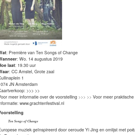
Wat
: Première van Ten Songs of Change
Wanneer
: Wo. 14 augustus 2019
Hoe laat
: 19.30 uur
Waar
: CC Amstel, Grote zaal
ullinaplein 1
1074 JN Amsterdam
Kaartverkoop:
>>> >>
Voor meer informatie over de voorstelling
>>> >>
Voor meer praktische
nformatie: www.grachtenfestival.nl
Voorstelling
Ten Songs of Change
Europese muziek geïnspireerd door oeroude Yi Jing en omlijst met poëz