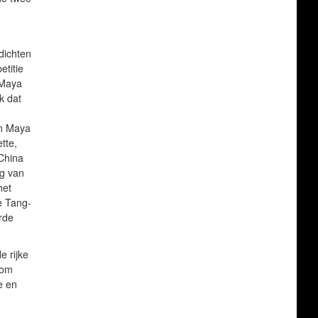
edichten
etitie
 Maya
k dat
en Maya
tte,
China
g van
het
e Tang-
rde
 rijke
oom
e en