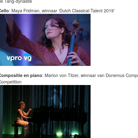
de Tang-dynastie
Cello
: Maya Fridman, winnaar ‘Dutch Classical Talent 2019’
Compositie en piano
: Marion von Tilzer, winnaar van Donemus Compo
Competition