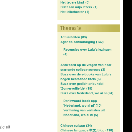
Het tedere kind
(0)
Brief aan mijn lezers
(1)
Het lelietheater
(1)
Actualiteiten
(83)
Agenda-aankondiging
(132)
Recensies over Lulu's lezingen
(4)
Antwoord op de vragen van haar
startende collega-auteurs
(3)
Buzz over de e-books van Lulu's
negen bestaande titels
(5)
Buzz over gedichtenbundel
'Zomervolliefde'
(15)
Buzz over Nederland, wo ai ni
(94)
Dankwoord book app
'Nederland, wo ai ni'
(10)
Verfilming van verhalen uit
Nederland, wo ai ni
(5)
Chinese cultuur
(34)
ie uit
Chinese language 中文, blog
(110)