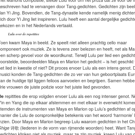
met Marions compositie, stelde Lulu voor om het proza dat ze voor de 
geschreven had te vervangen door Tang-gedichten. Gedichten zijn bee
dan Yi Jing. Bovendien, de Tang-dynastie kende namelijk menig dichter
ich door Yi Jing liet inspireren. Lulu heeft een aantal dergelijke gedich
gekozen en in het Nederlands vertaald.
Lulu over de repetities
Toen kwam Maya in beeld. Ze speelt niet alleen prachtig cello maar
componeert ook muziek. Ze is tevens zeer belezen en heeft, net als Ma
een scherp gevoel voor de woordkunst. Terwijl Lulu per lied een gedicht
voorstelde, beoordeelden Maya en Marion het gedicht – is het geschikt
et lied in kwestie of niet? Dit proces ervoer Lulu als een intens genot.
musici konden de Tang-gedichten die zo ver van hun geboortplaats Eu
van de huidige tijd liggen feiloos aanvoelen en begrijpen. Samen hebb
rie vrouwen de juiste poëzie voor het juiste lied gevonden.
De
repitities die erop volgden ervoer Lulu als een nog intenser genot. N
Yin en Yang die op elkaar afstemmen en met elkaar in evenwicht kome
stemden de instrumenten van Maya en Marion op Lulu’s gedichten af o
manier die Lulu de oorspronkelijke betekenis van het woord ‘harmonie’ l
inzien. Door Maya en Marion begreep Lulu waarom gedichten in het Ch
Shige
诗歌 (liederen in de vorm van rijmende woorden) heet. Want Tan
gedichten klinken niet als muziek, maar ze zijn muziek, kreeg Lulu van 