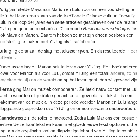
Vorig jaar stelde Maya aan Marion en Lulu voor om een voorstelling te
ie in het teken zou staan van de traditionele Chinese cultuur. Toevallig
ulu in de loop der jaren een serie artikelen geschreven over de relatie
Yi Jing en quantummechanica. Dit oeroude
Boek der veranderingen
fas
ook Maya en Marion. Daarom hebben ze met zijn drieën besloten een
oorstelling te maken met Yi Jing als inspiratiebron.
Lulu
ging eerst aan de slag met tekstschrijven. En dit resulteerde in
een
rtikelen
.
Ondertussen begon Marion ook te lezen over Yi Jing. Een boeiend pro
zowel voor Marion als voor Lulu, omdat Yi Jing een totaal
andere, zo ni
omgekeerde kijk op de wereld
en op het leven geeft dan wij gewend zijn
Hierna
ging Marion muziek componeren. Ze hield nauw contact met Lul
want in woorden uitgedrukte gedachten en gevoelens – tekst – is een
bakermat van de muziek. In deze periode voerden Marion en Lulu lang
diepgaande gesprekken over Yi Jing en ermee verwante onderwerpen.
Gaandeweg
zijn de rollen omgekeerd. Zodra Lulu Marions compositie 
reviseerde ze haar tekst en kwam met gloednieuwe tekst opdraven. Ste
nog, om de cryptische taal en diepzinnige inhoud van Yi Jing te combin