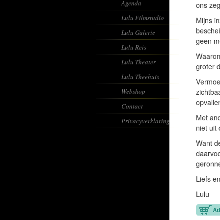
Agenda
ons ze
Lulu Filmstudio
Mijns i
beschei
Lulu Galerie
geen me
Lulu Reis
Waarom 
Lulu Theater
groter 
Lulu Theehuis
Vermoed
Webshop
zichtba
opvalle
Contact
Met and
Privacyverklaring
niet uit
Want de
daarvoo
geronne
Liefs e
Lulu