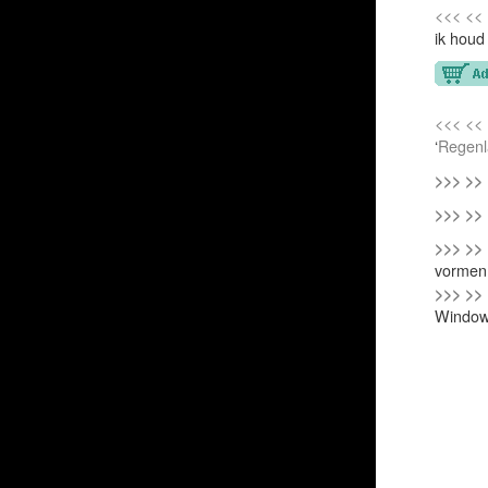
<<< <<
ik houd 
<<< <<
‘
Regenl
>>> >>
>>> >>
>>> >>
vormen
>>> >>
Window