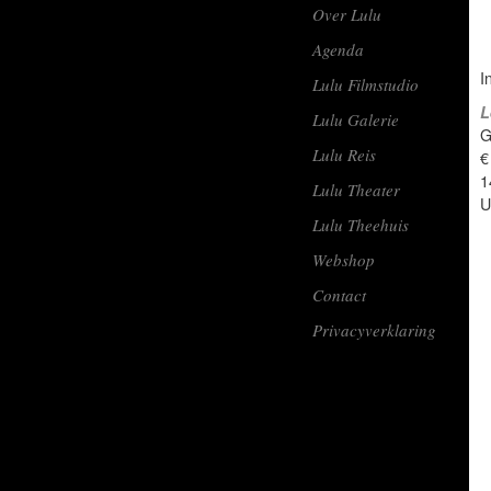
Over Lulu
Agenda
I
Lulu Filmstudio
L
Lulu Galerie
G
Lulu Reis
€
1
Lulu Theater
U
Lulu Theehuis
Webshop
Contact
Privacyverklaring