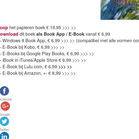
oop
het papieren boek € 19.95
>>> >>
ownload
dit boek
als Book App / E-Book
vanaf € 6,99
 Windows 8 Book App, € 6,99
>>> >>
(compatibel met alle vormen co
 E-Book bij Kobo, € 6,99
>>> >>
 E-Books bij Google Play Books, € 6,99
>>> >>
 iBook in iTunes/Apple Store € 6,99
>>> >>
 E-Book bij Lulu.com, € 6,99
>>> >>
 E-Book bij Amazon, +- € 8,99
>>> >>
acebook
0
Google
Twitter