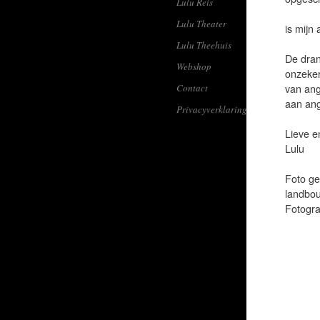
Lulu Reis
Lulu Theater
is mijn
Lulu Theehuis
De dran
Webshop
onzeker
Contact
van ang
aan ang
Privacyverklaring
Lieve e
Lulu
Foto ge
landbou
Fotogra