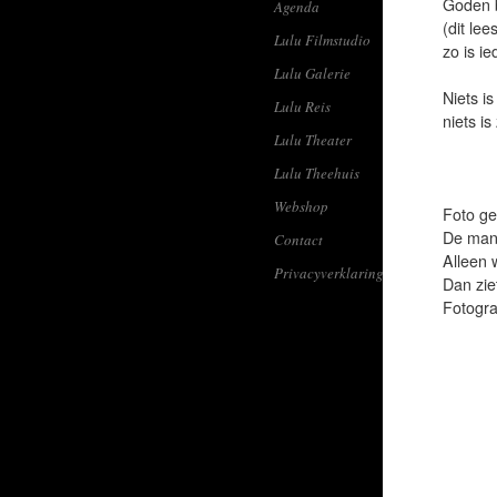
Goden 
Agenda
(dit lee
Lulu Filmstudio
zo is ie
Lulu Galerie
Niets i
Lulu Reis
niets i
Lulu Theater
Lulu Theehuis
Webshop
Foto g
De man 
Contact
Alleen w
Privacyverklaring
Dan ziet
Fotogra