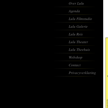
Over Lulu
Agenda
Lulu Filmstudio
Lulu Galerie
Lulu Reis
Lulu Theater
Lulu Theehuis
Webshop
Contact
Privacyverklaring