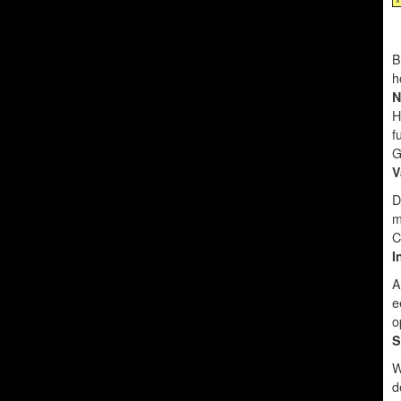
B
h
N
H
f
G
V
D
m
C
I
A
e
o
S
W
d