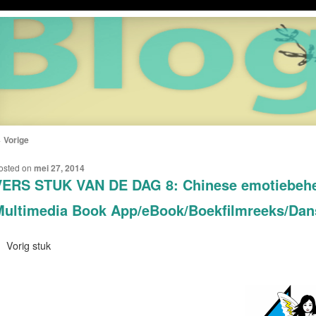
←
Vorige
ERICHTNAVIGATIE
osted on
mei 27, 2014
ERS STUK VAN DE DAG 8: Chinese emotiebeheer
ultimedia Book App/eBook/Boekfilmreeks/Dans
Vorig stuk