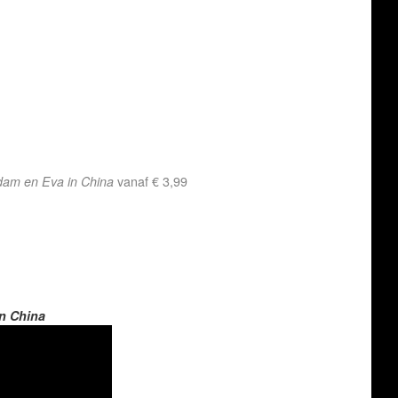
am en Eva in China
vanaf € 3,99
n China