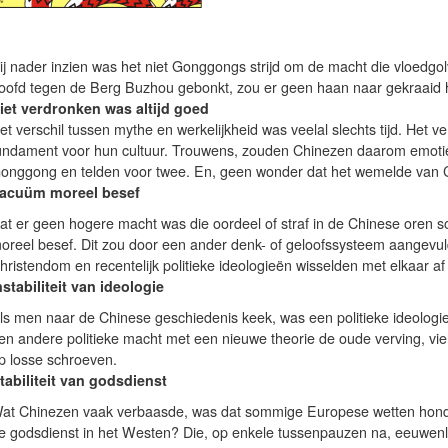
ij nader inzien was het niet Gonggongs strijd om de macht die vloedgol
oofd tegen de Berg Buzhou gebonkt, zou er geen haan naar gekraaid
iet verdronken was altijd goed
et verschil tussen mythe en werkelijkheid was veelal slechts tijd. Het 
undament voor hun cultuur. Trouwens, zouden Chinezen daarom emoti
onggong en telden voor twee. En, geen wonder dat het wemelde van Ch
acuüm moreel besef
at er geen hogere macht was die oordeel of straf in de Chinese oren 
oreel besef. Dit zou door een ander denk- of geloofssysteem aangev
hristendom en recentelijk politieke ideologieën wisselden met elkaar a
nstabiliteit van ideologie
ls men naar de Chinese geschiedenis keek, was een politieke ideologie
en andere politieke macht met een nieuwe theorie de oude verving, viel 
p losse schroeven.
tabiliteit van godsdienst
at Chinezen vaak verbaasde, was dat sommige Europese wetten honde
e godsdienst in het Westen? Die, op enkele tussenpauzen na, eeuwen