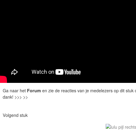
Ga naar het
Forum
en zie de reacties van je medelezers op dit stuk o
dank!
>>> >>
Volgend stuk