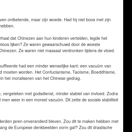
ven ontketende, maar zijn woede. Had hij niet boos met zijn
 hebben.
verhaal dat Chinezen aan hun kinderen vertelden, legde het
eloos lijken? Ze waren gewaarschuwd door de woeste
inezen. Ze waren niet massaal verdronken tijdens de vloed.
souffleerde had een minder wenselijke kant: een vacuüm van
uld moeten worden. Het Confucianisme, Taoïsme, Boeddhisme,
f in het moraliseren van het Chinese gedrag.
, vergeleken met godsdienst, minder stabiel van invloed. Zodra
men weer in een moreel vacuüm. Dit zette de sociale stabiliteit
rden jaren onveranderd bleven. Zou dit te maken hebben met
lang de Europese denkbeelden vorm gaf? Zou dit drastische