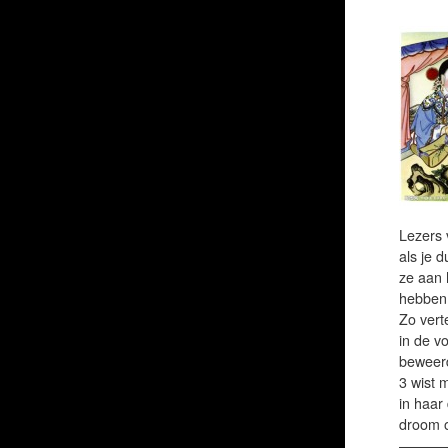
Lezers 
als je 
ze aan 
hebben
Zo vert
in de v
beweerd
3 wist 
in haar
droom o
———