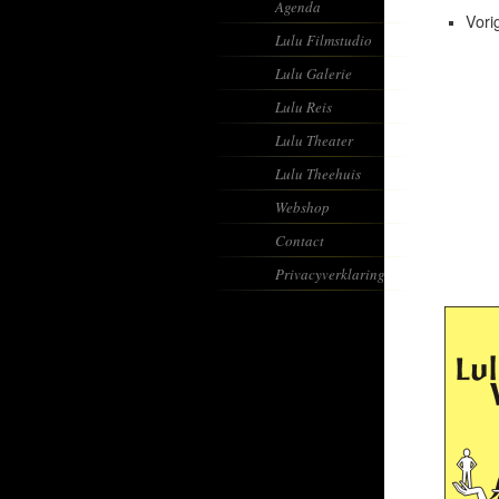
Agenda
Vori
Lulu Filmstudio
Lulu Galerie
Lulu Reis
Lulu Theater
Lulu Theehuis
Webshop
Contact
Privacyverklaring