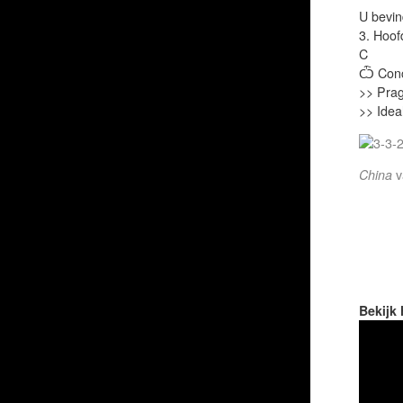
U bevind
3. Hoof
C
Ѽ Conce
>> Pra
>> Idea
China
v
Bekijk