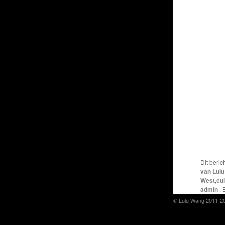
Dit beric
van Lul
West
,
cul
admin
.
© Lulu Wang 2011-2