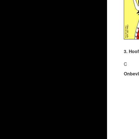
3. Hoo
C
Onbevl