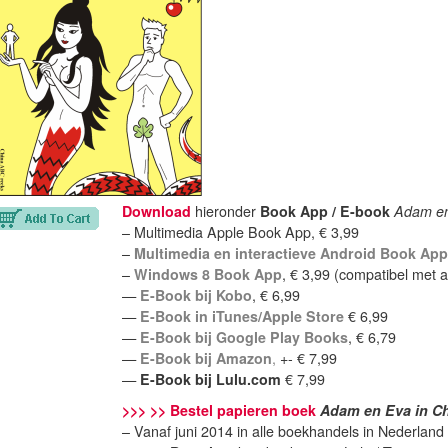
Download
hieronder
Book App / E-book
Adam en
– Multimedia Apple Book App, € 3,99
–
Multimedia en interactieve Android Book App
–
Windows 8 Book App
, € 3,99 (compatibel met 
—
E-Book bij Kobo
, € 6,99
—
E-Book in iTunes/Apple Store
€ 6,99
—
E-Book bij Google Play Books
, € 6,79
—
E-Book bij Amazon
,
+- € 7,99
—
E-Book bij Lulu.com
€ 7,99
>>> >> Bestel papieren boek
Adam en Eva in C
– Vanaf juni 2014 in alle boekhandels in Nederlan