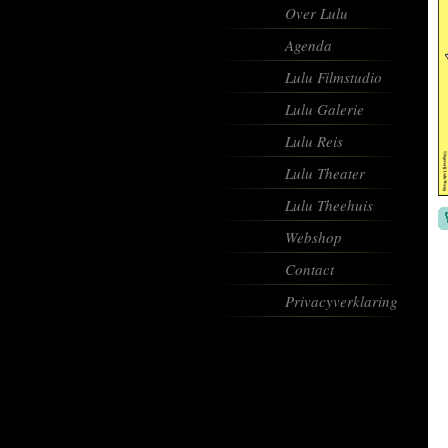
Over Lulu
Agenda
Lulu Filmstudio
Lulu Galerie
Lulu Reis
Lulu Theater
Lulu Theehuis
Webshop
Contact
Privacyverklaring