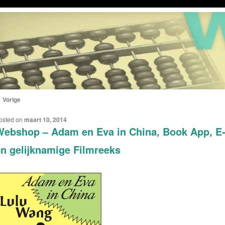
←
Vorige
ERICHTNAVIGATIE
osted on
maart 10, 2014
ebshop – Adam en Eva in China, Book App, E-b
n gelijknamige Filmreeks