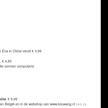
 Eva in China
vanaf € 3,99
, € 4,83
alle vormen computers)
hina
, € 9,99
d en België en in de webshop van www.luluwang.nl
>>> >>