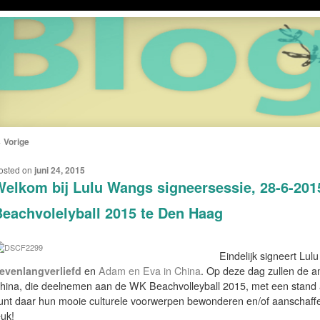
←
Vorige
ERICHTNAVIGATIE
osted on
juni 24, 2015
elkom bij Lulu Wangs signeersessie, 28-6-201
eachvolelyball 2015 te Den Haag
Eindelijk signeert Lu
evenlangverliefd
en
Adam en Eva in China
. Op deze dag zullen de a
hina, die deelnemen aan de WK Beachvolleyball 2015, met een stand a
unt daar hun mooie culturele voorwerpen bewonderen en/of aanschaffen.
euk!