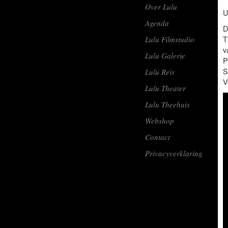
Over Lulu
U
Agenda
D
Lulu Filmstudio
T
v
Lulu Galerie
P
S
Lulu Reis
V
Lulu Theater
Lulu Theehuis
Webshop
Contact
Privacyverklaring