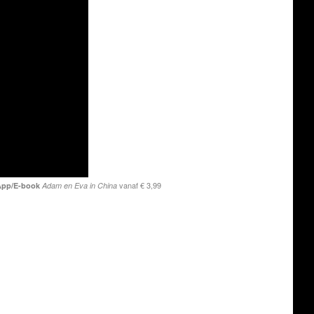
vanaf € 3,99
pp/E-book
Adam en Eva in China