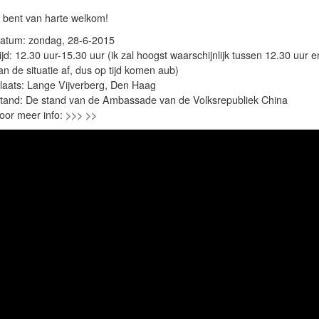
 bent van harte welkom!
atum: zondag, 28-6-2015
ijd: 12.30 uur-15.30 uur (ik zal hoogst waarschijnlijk tussen 12.30 uur e
an de situatie af, dus op tijd komen aub)
laats: Lange Vijverberg, Den Haag
tand: De stand van de Ambassade van de Volksrepubliek China
oor meer info:
>>> >>