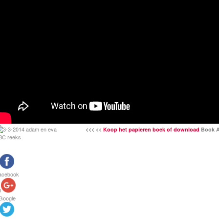
<<< <<
Koop het papieren boek of download
Book A
acebook
0
Google