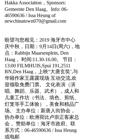
Hakka Association，Sponsors:
Gemeente Den Haag。Info: 06-
46590636 / Issa Heung of
newchinatown070@gmail.com
盼望与您相见：2019 海牙市中心
庆中秋，日期：9月14日(周六)，地
点：Rabbijn Maarsenplein, Den
Haag， 时间:11.30-16.00。 节目：
13:00 FILMHUIS,Spui 191,2511
BN,Den Haag，上映“大唐玄奘’,与
华籍作家王露露现场 互动交流,欢
迎领取免费门票。 文化表演（演
唱、舞蹈、乐器、武术），成人和
儿童工作坊（书法、填色、剪纸、
灯笼等手工体验），美食和精品广
场。 主办单位：新唐人街协会，
协办单位：欧洲荷比卢崇正客家总
会， 赞助单位：海牙市政府。联
系方式：06-46590636 / Issa Heung
或电邮