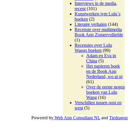
Interviews in de media,
recent
(101)
Kunstwerken ivm Lulu´s
boeken
(2)
Literaire verhalen
(144)
Recensie over multimedia
Book App Zomervolliefde
(1)
Recensies over Lulu
Wangs boeken
(99)
Adam en Eva in
China
(5)
Het papieren boek
en de Book App
Nederland, wo ai ni
(61)
Over de eerste negen
boeken van Lulu
Wang
(16)
Verschillen tussen oost en
west
(5)
Powered by
Web App Consultant NL
and
Tiedragon