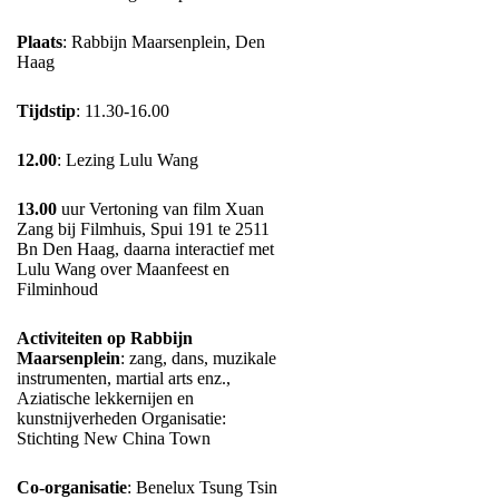
Plaats
: Rabbijn Maarsenplein, Den
Haag
Tijdstip
: 11.30-16.00
12.00
: Lezing Lulu Wang
13.00
uur Vertoning van film Xuan
Zang bij Filmhuis, Spui 191 te 2511
Bn Den Haag, daarna interactief met
Lulu Wang over Maanfeest en
Filminhoud
Activiteiten op Rabbijn
Maarsenplein
: zang, dans, muzikale
instrumenten, martial arts enz.,
Aziatische lekkernijen en
kunstnijverheden Organisatie:
Stichting New China Town
Co-organisatie
: Benelux Tsung Tsin