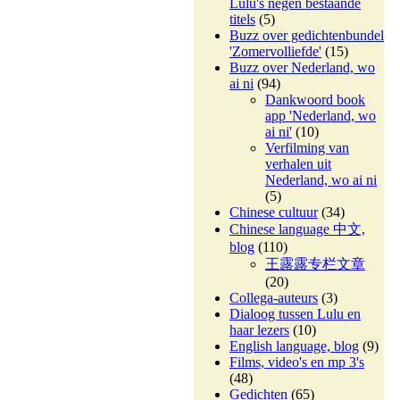
Lulu's negen bestaande
titels
(5)
Buzz over gedichtenbundel
'Zomervolliefde'
(15)
Buzz over Nederland, wo
ai ni
(94)
Dankwoord book
app 'Nederland, wo
ai ni'
(10)
Verfilming van
verhalen uit
Nederland, wo ai ni
(5)
Chinese cultuur
(34)
Chinese language 中文,
blog
(110)
王露露专栏文章
(20)
Collega-auteurs
(3)
Dialoog tussen Lulu en
haar lezers
(10)
English language, blog
(9)
Films, video's en mp 3's
(48)
Gedichten
(65)