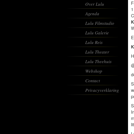
F
Over Lulu
1
Agenda
C
K
Lulu Filmstudio
W
Lulu Galerie
E
Lulu Reis
K
Lulu Theater
H
Lulu Theehuis
@
Webshop
d
Contact
S
Privacyverklaring
w
p
S
I
m
l
L