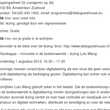
oppingadreef 22 (navigeren op 26)
102 BS Amsterdam Zuidoost
ontact: Tel:020 430 1500, email: programma@dialogueshouse.eu
lik
hier
voor meer info.
at: lezing, gevolgd door een signeersessie
ntree: Gratis
lik
hier
om je gratis in te schrijven
ieronder is de tekst over de lezing, bron: http://www.dialogueshouse.nl
bookapps – Innovatie in de boekenwereld – lezing Lulu Wang
onderdag 1 augustus 2013, 16.30 – 17.30
ommige mensen omschrijven digitalisering als een virus dat geen veze
ordt digitalisering als bedreiging gezien. Digitalisering kan echter oo
rofiteren.
chrijfster Lulu Wang gelooft zeker in het laatste. Dat de boekverkooop
n de boekenwereld is digitalisering minder doorgedrongen dan in andere
inuten durende lezing vertelt ze over haar motivatie en noodzaak om h
iteratuur en digitale technieken, distributie en beveiliging en over de r
ulu’s boeken zijn vanaf nu te lezen op alle type computers met Window