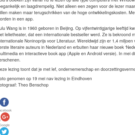
oegankelijk en laagdrempelig. Niet alleen een zegen voor de lezer maar
illen maken maar terugschrikken van de hoge ontwikkelingskosten. Me
orden in een app.
ulu Wang is in 1960 geboren in Beijing. Op vijfentwintigjarige leeftij
et lelietheater, dat een internationale bestseller werd. Ze is bekroond
nternationale Noninoprijs voor Literatuur. Wereldwijd zijn er 1,4 miljoe
erste literaire auteurs in Nederland en erbuiten haar nieuwe boek ‘Neder
ultimedia en interactieve book app (Apple en Android versie). In mei d
erschenen.
eze lezing toont dat je met lef, ondernemerschap en doorzettingsverm
oto genomen op 19 mei nav lezing in Eindhoven
otograaf: Theo Benschop
acebook
0
Google