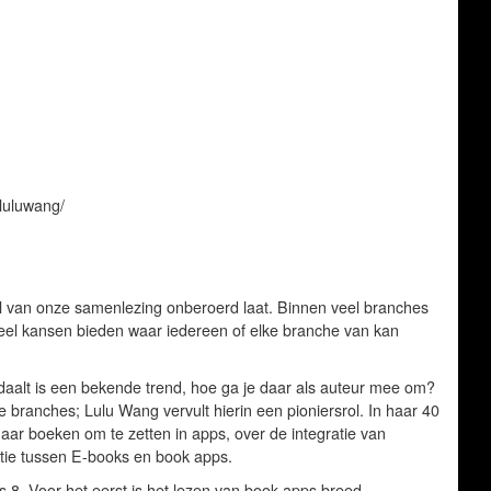
/luluwang/
l van onze samenlezing onberoerd laat. Binnen veel branches
k veel kansen bieden waar iedereen of elke branche van kan
 daalt is een bekende trend, hoe ga je daar als auteur mee om?
 branches; Lulu Wang vervult hierin een pioniersrol. In haar 40
aar boeken om te zetten in apps, over de integratie van
elatie tussen E-books en book apps.
s 8. Voor het eerst is het lezen van book apps breed