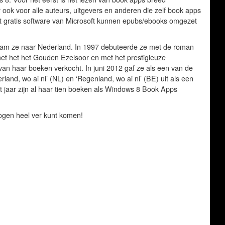
 ook voor alle auteurs, uitgevers en anderen die zelf book apps
t gratis software van Microsoft kunnen epubs/ebooks omgezet
d kwam ze naar Nederland. In 1997 debuteerde ze met de roman
 met het het Gouden Ezelsoor en met het prestigieuze
n van haar boeken verkocht. In juni 2012 gaf ze als een van de
land, wo ai ni’ (NL) en ‘Regenland, wo ai ni’ (BE) uit als een
it jaar zijn al haar tien boeken als Windows 8 Book Apps
ogen heel ver kunt komen!