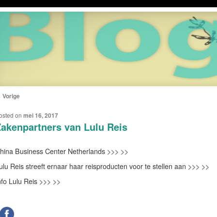
←
Vorige
ERICHTNAVIGATIE
osted on
mei 16, 2017
akenpartners van Lulu Reis
hina Business Center Netherlands
>>> >>
ulu Reis streeft ernaar haar reisproducten voor te stellen aan
>>> >>
nfo Lulu Reis
>>> >>