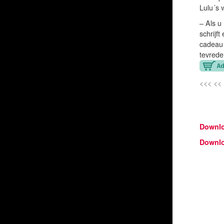
Lulu´s
– Als u
schrijf
cadeau 
tevrede
<<< <<
Downl
Downl