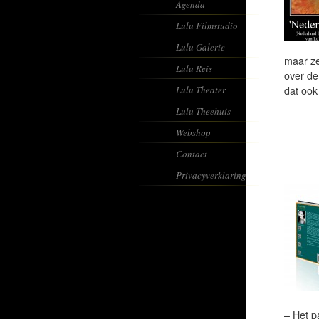
Agenda
Lulu Filmstudio
Lulu Galerie
maar ze
Lulu Reis
over de
Lulu Theater
dat ook
Lulu Theehuis
Webshop
Contact
Privacyverklaring
– Het p