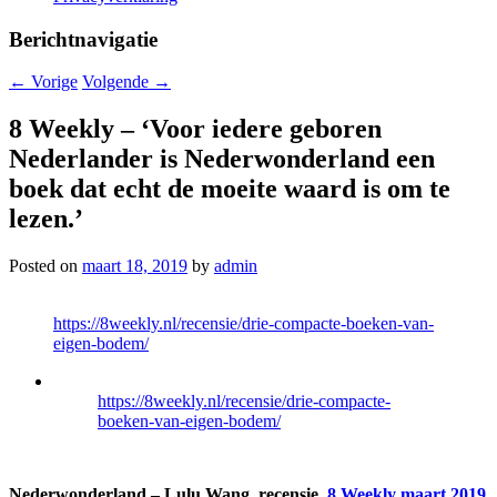
Berichtnavigatie
←
Vorige
Volgende
→
8 Weekly – ‘Voor iedere geboren
Nederlander is Nederwonderland een
boek dat echt de moeite waard is om te
lezen.’
Posted on
maart 18, 2019
by
admin
https://8weekly.nl/recensie/drie-compacte-boeken-van-
eigen-bodem/
https://8weekly.nl/recensie/drie-compacte-
boeken-van-eigen-bodem/
Nederwonderland – Lulu Wang, recensie,
8 Weekly maart 2019