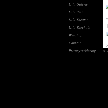
Lulu Galerie
Lulu Reis
0
Lulu Theater
Lulu Theehuis
Webshop
Contact
D
Privacyverklaring
© L