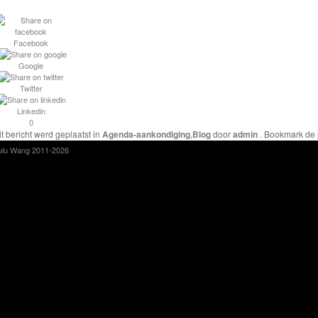
Facebook
Google
Twitter
Linkedin
0
it bericht werd geplaatst in
Agenda-aankondiging
,
Blog
door
admin
. Bookmark de
ulu Wang 2011-2026