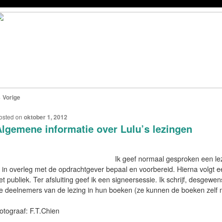
←
Vorige
ERICHTNAVIGATIE
osted on
oktober 1, 2012
lgemene informatie over Lulu’s lezingen
Ik geef normaal gesproken een le
k in overleg met de opdrachtgever bepaal en voorbereid. Hierna volgt e
et publiek. Ter afsluiting geef ik een signeersessie. Ik schrijf, desge
e deelnemers van de lezing in hun boeken (ze kunnen de boeken zelf 
otograaf: F.T.Chien