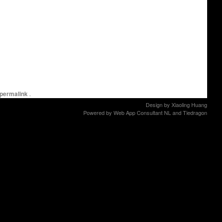
permalink
.
Design by
Xiaoling Huang
Powered by
Web App Consultant NL
and
Tiedragon