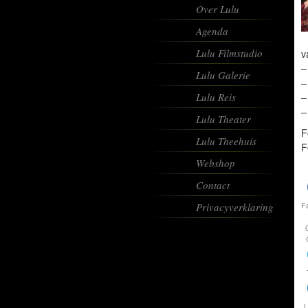
Over Lulu
Agenda
Lulu Filmstudio
v
–
Lulu Galerie
–
Lulu Reis
–
–
Lulu Theater
F
Lulu Theehuis
F
Webshop
Contact
F
Privacyverklaring
L