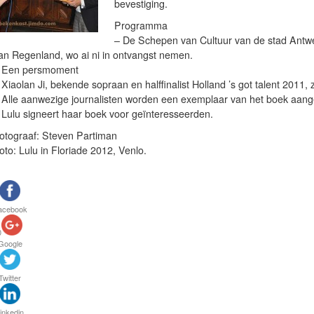
bevestiging.
Programma
– De Schepen van Cultuur van de stad Antwer
an Regenland, wo ai ni in ontvangst nemen.
 Een persmoment
 Xiaolan Ji, bekende sopraan en halffinalist Holland ’s got talent 2011,
 Alle aanwezige journalisten worden een exemplaar van het boek aange
 Lulu signeert haar boek voor geïnteresseerden.
otograaf: Steven Partiman
oto: Lulu in Floriade 2012, Venlo.
acebook
0
Google
Twitter
inkedin