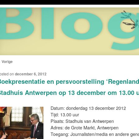
←
Vorige
ERICHTNAVIGATIE
osted on
december 6, 2012
oekpresentatie en persvoorstelling ‘Regenland,
tadhuis Antwerpen op 13 december om 13.00 
Datum: donderdag 13 december 2012
Tijd: 13.00 uur
Plaats: Stadhuis van Antwerpen
Adres: de Grote Markt, Antwerpen
Toegang: Journalisten/media en andere geno