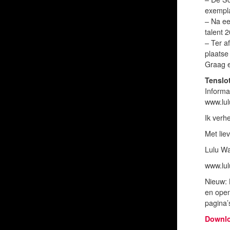
exempla
– Na e
talent 2
– Ter a
plaatse
Graag e
Tenslo
Informa
www.lul
Ik verh
Met lie
Lulu W
www.lul
Nieuw: 
en openh
pagina’
Downl