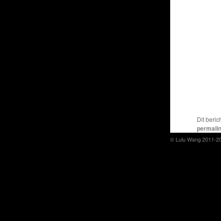
Dit beric
permali
© Lulu Wang 2011-2