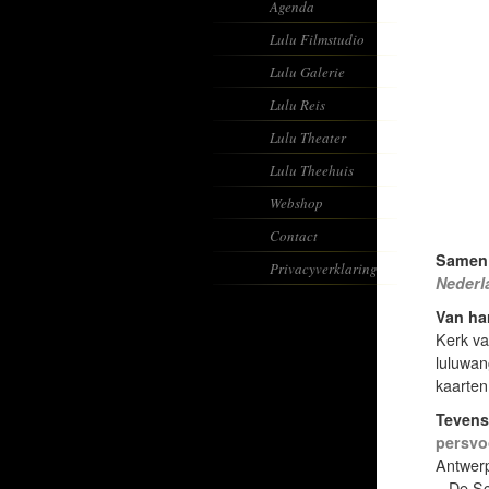
Agenda
Lulu Filmstudio
Lulu Galerie
Lulu Reis
Lulu Theater
Lulu Theehuis
Webshop
Contact
Samen
Privacyverklaring
Nederla
Van ha
Kerk va
luluwan
kaarte
Tevens
persvo
Antwer
– De Sc