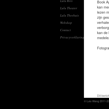
Lulu Reis
Book Ap
kan men
Lulu Theater
lezen m
Lulu Theehuis
zijn ge
verhale
Webshop
verborg
Contact
kan de 
Privacyverklaring
medelez
Fotogra
Dit beric
© Lulu Wang 2011-2