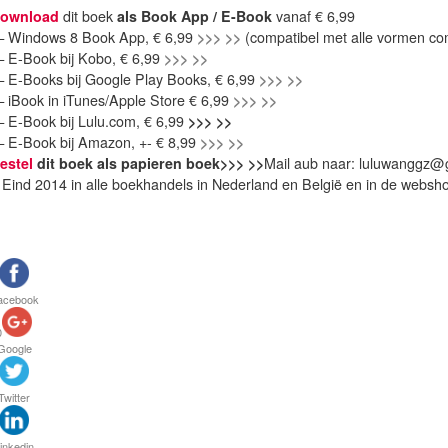
ownload
dit boek
als Book App / E-Book
vanaf € 6,99
 Windows 8 Book App, € 6,99
>>> >>
(compatibel met alle vormen co
 E-Book bij Kobo, € 6,99
>>> >>
 E-Books bij Google Play Books, € 6,99
>>> >>
 iBook in iTunes/Apple Store € 6,99
>>> >>
 E-Book bij Lulu.com, € 6,99
>>> >>
 E-Book bij Amazon, +- € 8,99
>>> >>
estel
dit boek als papieren boek
>>> >>
Mail aub naar: luluwanggz@
 Eind 2014 in alle boekhandels in Nederland en België en in de websh
acebook
0
Google
Twitter
inkedin