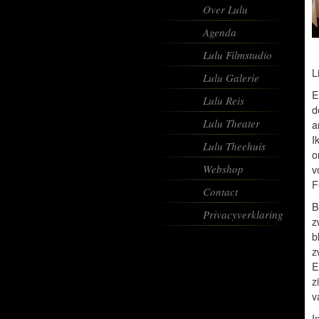
Over Lulu
Agenda
Lulu Filmstudio
L
Lulu Galerie
E
Lulu Reis
d
Lulu Theater
a
I
Lulu Theehuis
o
Webshop
v
F
Contact
B
Privacyverklaring
z
b
z
E
z
v
I