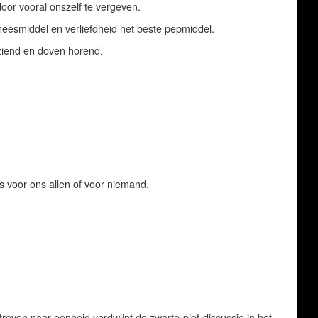
oor vooral onszelf te vergeven.
eneesmiddel en verliefdheid het beste pepmiddel.
ziend en doven horend.
is voor ons allen of voor niemand.
treven naar eenheid verdwijnt de zwarte-piet-discussie in het