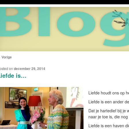
←
Vorige
ERICHTNAVIGATIE
osted on
december 29, 2014
iefde is…
Liefde houdt ons op he
Liefde is een ander d
Dat je hartedief bij j
naar je toe is, die nog
Liefde is een haven d