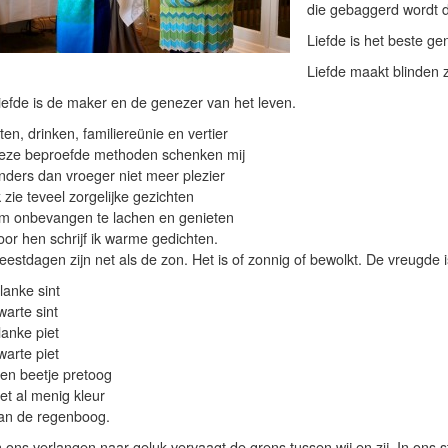
die gebaggerd wordt d
Liefde is het beste g
Liefde maakt blinden 
iefde is de maker en de genezer van het leven.
ten, drinken, familiereünie en vertier
eze beproefde methoden schenken mij
nders dan vroeger niet meer plezier
k zie teveel zorgelijke gezichten
m onbevangen te lachen en genieten
oor hen schrijf ik warme gedichten.
eestdagen zijn net als de zon. Het is of zonnig of bewolkt. De vreugde 
lanke sint
warte sint
lanke piet
warte piet
en beetje pretoog
iet al menig kleur
an de regenboog.
n ons verlangen naar geluk vervaagt de grens tussen wij en zij. In ons s