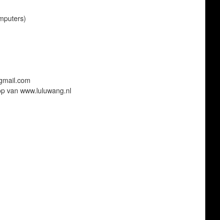
mputers)
gmail.com
op van www.luluwang.nl