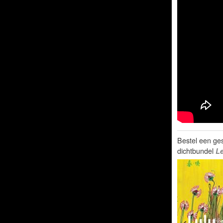
Bestel een ge
dichtbundel
L