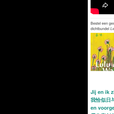
Bestel een ge
dichtbundel
L
Jij en ik
我恰似日与月
en voorg