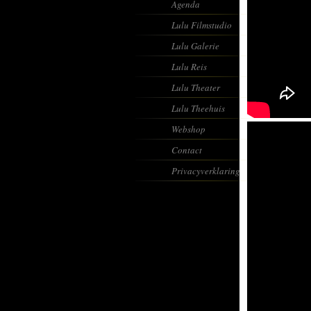
Agenda
Lulu Filmstudio
Lulu Galerie
Lulu Reis
Lulu Theater
Lulu Theehuis
Webshop
Contact
Privacyverklaring