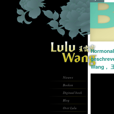
Hormona
geschrev
Wang，
Nieuws
Boeken
Digitaal boek
Blog
Over Lulu