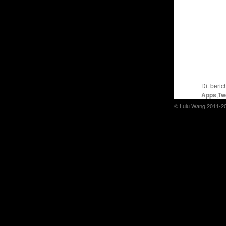
Dit beric
Apps
,
Tw
© Lulu Wang 2011-2