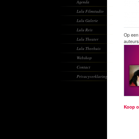
Agenda
Lulu Filmstudio
Lulu Galerie
Lulu Reis
Op een 
Lulu Theater
auteurs
Lulu Theehuis
Webshop
Contact
Privacyverklaring
Koop o