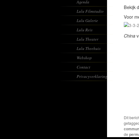
Agenda
Bekijk 
Lulu Filmstudio
Voor me
Lulu Galerie
Lulu Reis
China
v
Lulu Theater
Lulu Theehuis
Webshop
Contact
Privacyverklaring
Dit beric
getagge
communi
de
perm