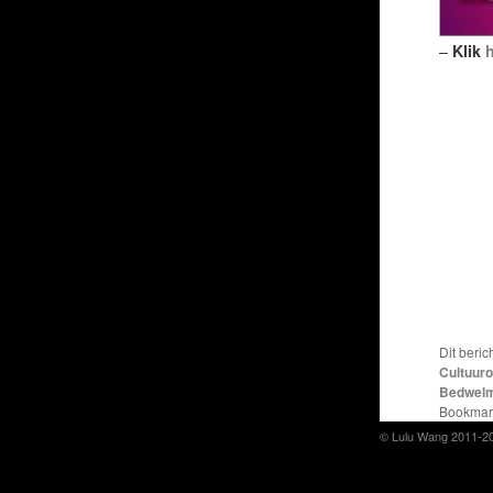
–
Klik
h
Dit beric
Cultuur
Bedwel
Bookmar
© Lulu Wang 2011-2