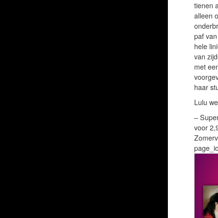
tienen 
alleen 
onderbr
paf van
hele li
van zij
met een
voorgev
haar st
Lulu wen
– Super
voor 2,
Zomervo
page_i