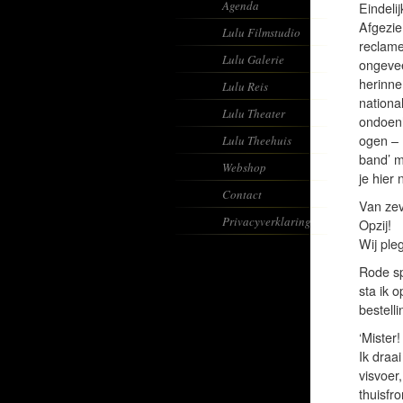
Agenda
Eindeli
Afgezie
Lulu Filmstudio
reclame
Lulu Galerie
ongevee
herinne
Lulu Reis
nationa
Lulu Theater
ondoenl
ogen – 
Lulu Theehuis
band’ m
Webshop
je hier
Contact
Van ze
Privacyverklaring
Opzij!
Wij ple
Rode sp
sta ik 
bestell
‘Mister!
Ik draa
visvoer
thuisfr