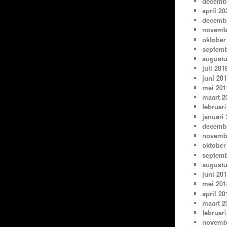
decemb
april 20
decemb
novemb
oktober
septemb
augustu
juli 201
juni 20
mei 201
maart 2
februari
januari
decemb
novemb
oktober
septemb
augustu
juni 20
mei 201
april 20
maart 2
februari
novemb