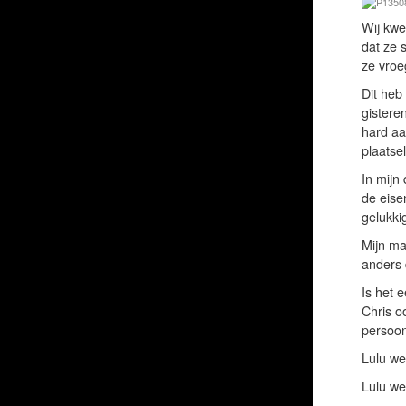
Wij kwe
dat ze 
ze vroe
Dit heb
gistere
hard aa
plaatsel
In mijn
de eise
gelukki
Mijn ma
anders 
Is het 
Chris o
persoon
Lulu wen
Lulu wen