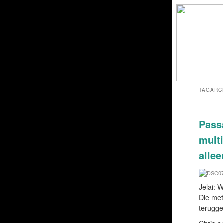
TAGARC
Pass
mult
allee
Jelai: W
Die met
terugg
Chris e