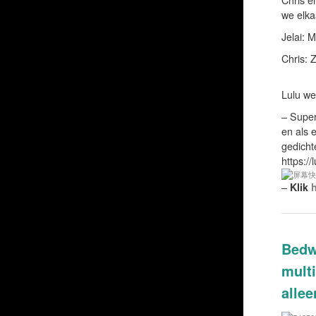
we elka
Jelai: 
Chris: 
Lulu wen
– Super
en als 
gedicht
https:/
–
Klik
h
Bedw
mult
allee