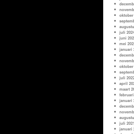
decemb
novemb
oktober
septemb
augustu
juli 202
juni 20
mei 202
januari
decemb
novemb
oktober
septemb
juli 202
april 20
maart 2
februari
januari
decemb
novemb
augustu
juli 202
januari