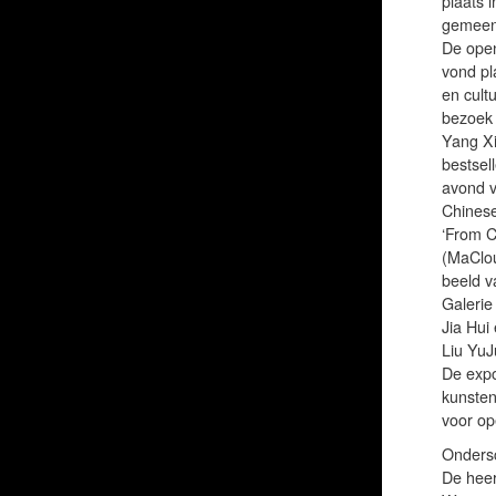
plaats 
gemeen
De open
vond pl
en cult
bezoek 
Yang Xi
bestsel
avond v
Chinese
‘From Ch
(MaClou
beeld v
Galerie
Jia Hui
Liu YuJ
De expo
kunsten
voor op
Ondersc
De heer