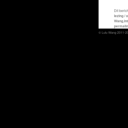
Dit beric
lezing / 
Wang
,
in
permali
© Lulu Wang 2011-2