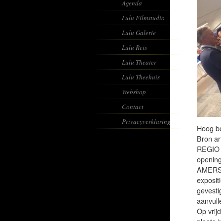
Agenda
Lulu Filmstudio
Lulu Galerie
Lulu Reis
Lulu Theater
Lulu Theehuis
Webshop
Contact
Privacyverklaring
Hoog be
Bron ar
REGIO |
opening
AMERSFO
exposit
gevesti
aanvull
Op vrij