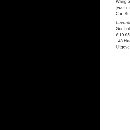
Wang op
[voor m
Carl Sc
Levenl
Gedicht
€ 19.95
148 bla
Uitgeve