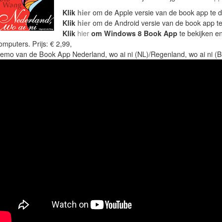
Klik
hier
om de Apple versie van de book app te d
Klik
hier
om de Android versie van de book app te
Klik
hier
om Windows 8 Book App
te bekijken e
omputers. Prijs: € 2,99,
emo van de Book App Nederland, wo ai ni (NL)/Regenland, wo ai ni (