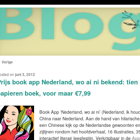
←
Vorige
ERICHTNAVIGATIE
osted on
juni 3, 2012
rijs book app Nederland, wo ai ni bekend: tien 
apieren boek, voor maar €7,99
Book App ‘Nederland, wo ai ni’ (Nederland, ik hou
China naar Nederland. Aan de hand van hilarische
een Chinese kijk op de Nederlandse gewoonten en
zijlijnen rondom het hoofdverhaal, 16 illustraties,
interactief literair leesfestijn. Verkrijgbaar in de
App