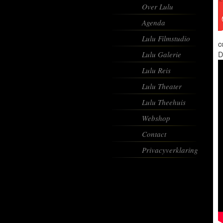
Over Lulu
Agenda
Lulu Filmstudio
c
Lulu Galerie
D
Lulu Reis
Lulu Theater
Lulu Theehuis
Webshop
Contact
Privacyverklaring