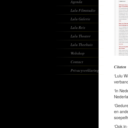
Agenda
Lulu Filmstudio
Lulu Galerie
Lulu Reis
Lulu Theater
Lulu Theehuis
Webshop
Contact
Citaten
Privacyverklaring
‘Lulu W
verband
‘In Ned
Nederla
‘Gedure
en ande
soepelh
‘Ook in