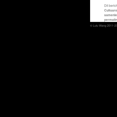
Dit beric
Cultuur
samenle
permali
© Lulu Wang 2011-2