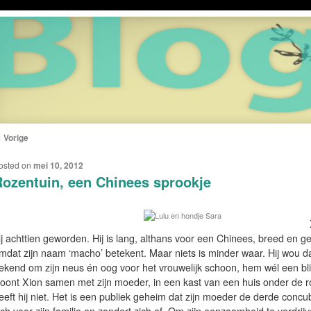
←
Vorige
ERICHTNAVIGATIE
osted on
mei 10, 2012
ozentuin, een Chinees sprookje
ij achttien geworden. Hij is lang, althans voor een Chinees, breed en g
mdat zijn naam ‘macho’ betekent. Maar niets is minder waar. Hij wou da
ekend om zijn neus én oog voor het vrouwelijk schoon, hem wél een blik
oont Xion samen met zijn moeder, in een kast van een huis onder de r
eeft hij niet. Het is een publiek geheim dat zijn moeder de derde conc