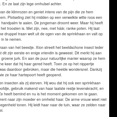
 En ze laat zijn lege omhulsel achter.
van de klimrozen en geniet intens van de pijn die ze hem
hem. Plotseling ziet hij midden op een verwelkte witte roos een
de handpalm te aaien. De jongeman droomt weer. Maar hij heeft
et troosten is. Met zijn, nee, met háár, ranke poten. Hij laat
 druppel traan welt uit de ogen van de sprinkhaan en valt op
 in te nemen.
aan van het beestje. Xion streelt het beeldschone insect teder
 dit zijn eerste en enige vriendin is geweest. Dit merkt hij aan
r groene jurk. En aan de puur natuurlijke manier waarop ze hem
keer dat hij haar gered heeft. Toen ze op het nippertje
 was daardoor gebroken, maar die heelde wondersnel. Dankzij
wie ze haar hartepoort heeft geopend.
en insecten als zij sterven. Hij wou dat hij ook een sprinkhaan
ofdje, gebruik makend van haar laatste restje levenskracht, en
. Ze heeft bemind en nu is het moment gekomen om te gaan.
 rent naar zijn moeder en omhelst haar. De arme vrouw weet niet
enheid tonen. Hij leidt haar naar de tuin, waar ze zelden naar
el.