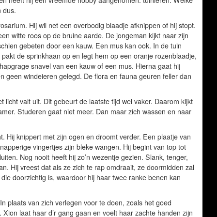
ijven heeft hij een vreemde hobby aangenomen: tuinieren. Welke
n dus.
sarium. Hij wil net een overbodig blaadje afknippen of hij stopt.
een witte roos op de bruine aarde. De jongeman kijkt naar zijn
Misschien gebeten door een kauw. Een mus kan ook. In de tuin
j pakt de sprinkhaan op en legt hem op een oranje rozenblaadje,
e hapgrage snavel van een kauw of een mus. Hierna gaat hij
 geen windeieren gelegd. De flora en fauna geuren feller dan
cht valt uit. Dit gebeurt de laatste tijd wel vaker. Daarom kijkt
dkamer. Studeren gaat niet meer. Dan maar zich wassen en naar
ht. Hij knippert met zijn ogen en droomt verder. Een plaatje van
knapperige vingertjes zijn bleke wangen. Hij begint van top tot
luiten. Nog nooit heeft hij zo’n wezentje gezien. Slank, tenger,
van. Hij vreest dat als ze zich te rap omdraait, ze doormidden zal
die doorzichtig is, waardoor hij haar twee ranke benen kan
 In plaats van zich verlegen voor te doen, zoals het goed
Xion laat haar d’r gang gaan en voelt haar zachte handen zijn