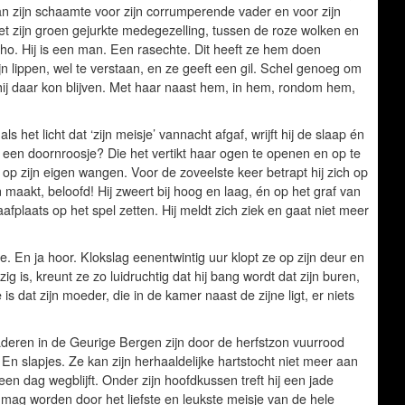
Van zijn schaamte voor zijn corrumperende vader en voor zijn
t zijn groen gejurkte medegezelling, tussen de roze wolken en
ho. Hij is een man. Een rasechte. Dit heeft ze hem doen
ijn lippen, wel te verstaan, en ze geeft een gil. Schel genoeg om
ij daar kon blijven. Met haar naast hem, in hem, rondom hem,
ls het licht dat ‘zijn meisje’ vannacht afgaf, wrijft hij de slaap én
in een doornroosje? Die het vertikt haar ogen te openen en op te
 op zijn eigen wangen. Voor de zoveelste keer betrapt hij zich op
aan maakt, beloofd! Hij zweert bij hoog en laag, én op het graf van
afplaats op het spel zetten. Hij meldt zich ziek en gaat niet meer
de. En ja hoor. Klokslag eenentwintig uur klopt ze op zijn deur en
 is, kreunt ze zo luidruchtig dat hij bang wordt dat zijn buren,
 dat zijn moeder, die in de kamer naast de zijne ligt, er niets
aderen in de Geurige Bergen zijn door de herfstzon vuurrood
 En slapjes. Ze kan zijn herhaaldelijke hartstocht niet meer aan
 een dag wegblijft. Onder zijn hoofdkussen treft hij een jade
 mag worden door het liefste en leukste meisje van de hele