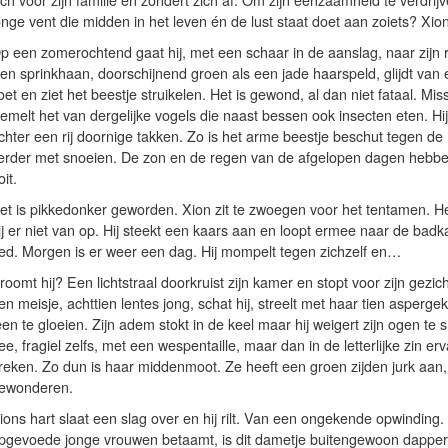
ich voor zijn familie en zondert zich af. Om zijn eenzaamheid te verdr
onge vent die midden in het leven én de lust staat doet aan zoiets? Xio
p een zomerochtend gaat hij, met een schaar in de aanslag, naar zijn ro
en sprinkhaan, doorschijnend groen als een jade haarspeld, glijdt van 
oet en ziet het beestje struikelen. Het is gewond, al dan niet fataal. 
emelt het van dergelijke vogels die naast bessen ook insecten eten. Hi
chter een rij doornige takken. Zo is het arme beestje beschut tegen d
erder met snoeien. De zon en de regen van de afgelopen dagen hebben
oit.
et is pikkedonker geworden. Xion zit te zwoegen voor het tentamen. Het li
ij er niet van op. Hij steekt een kaars aan en loopt ermee naar de ba
ed. Morgen is er weer een dag. Hij mompelt tegen zichzelf en…
roomt hij? Een lichtstraal doorkruist zijn kamer en stopt voor zijn gezic
en meisje, achttien lentes jong, schat hij, streelt met haar tien asperge
een te gloeien. Zijn adem stokt in de keel maar hij weigert zijn ogen te s
ee, fragiel zelfs, met een wespentaille, maar dan in de letterlijke zin er
reken. Zo dun is haar middenmoot. Ze heeft een groen zijden jurk aan, 
ewonderen.
ions hart slaat een slag over en hij rilt. Van een ongekende opwinding.
pgevoede jonge vrouwen betaamt, is dit dametje buitengewoon dapper. 