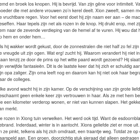
emd en broek los knopen. Hij is bevrijd. Van zijn gêne voor intimiteit. 
oeder die met andere vrouwen zo’n kerel deelt. Xion zweeft, samen me
e vruchtbare regen. Voor het eerst doet hij zijn naam eer aan – de mac
eseffen. Haar tepels zijn net als rozen in de knop. Hij drukt erop, met z
em naar de zevende verdieping van de hemel af te vuren. Hij wou dat h
p hem en onder hem…
ls hij wakker wordt gekust, door de zonnestralen die niet half zo fel zijn a
e vreugde uit zijn ogen. Wat erg! zucht hij. Waarom verandert hij niet 
taan tenzij ze door de prins op het witte paard wordt gezoend? Hij slaat
ijn verwijfde fantasieën. Dit is de laatste keer dat hij zich er schuldig 
ijn opa zaliger. Zijn oma leeft nog en daarom kan hij niet ook haar begra
aar de colleges.
lke avond wacht hij in zijn kamer. Op de verschijning van zijn grote lief
eschaamt geen enkele keer zijn vertrouwen in haar. Als ze met hem bezig
ie een kilometer verderop wonen, er niet van kunnen slapen. Het gekke is
an merkt.
e rozen in Xiong tuin verwelken. Het werd ook tijd. Want de esdoornbl
ebrand. Inderdaad, winter is in aantocht. Xions geliefde ziet er moe uit.
n ze pinkt, telkens als hij zich omdraait, een traantje weg. Totdat ze op
aarspeld aan. Een groen, doorzichtig stuk sieraad dat alleen gedragen