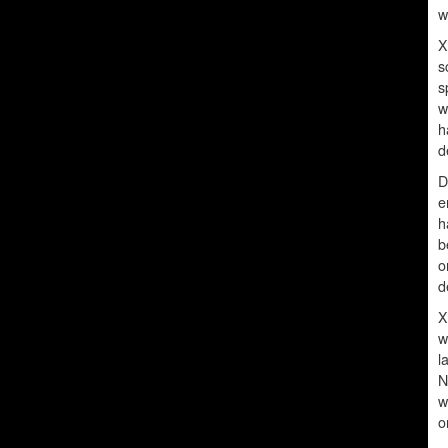
w
X
s
s
w
h
d
D
e
h
b
o
d
X
w
l
N
w
o