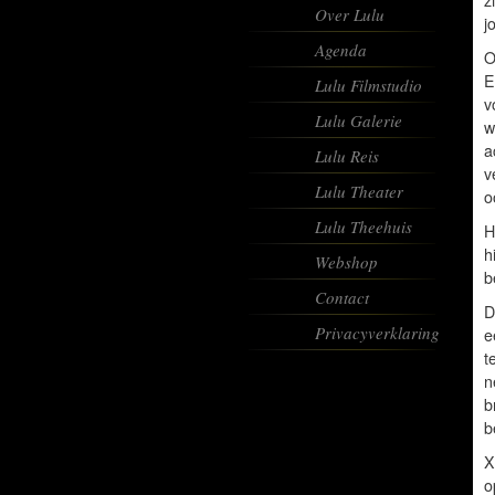
z
Over Lulu
j
Agenda
O
E
Lulu Filmstudio
v
Lulu Galerie
w
a
Lulu Reis
v
Lulu Theater
o
Lulu Theehuis
H
h
Webshop
b
Contact
D
Privacyverklaring
e
t
n
b
b
X
o