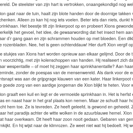
ereld. De steelster van zijn hart is vertrokken, onaangekondigd nog wel.
ion gaat naar de tuin, haalt zijn blote handen door de doornige takken 
chenken. Alleen zo kan hij nog iets voelen. Beter iets dan niets, dunkt 
prinkhaan. Het beestje tilt zijn linkerpoot op en probeert Xions gewon
erkelijk het gevoel, het idee, de gewaarwording dat het insect hem aan h
aar d’r gang gaan en zijn schrammen houden op met bloeden. Een dikke
e rozenbladen. Nee, het is geen ochtenddauw! Hier durft Xion vergif op
e stukjes van Xions hart worden opnieuw aan elkaar gelijmd. Door de tr
n voorzichtig, met zijn kolenschoppen van handen. Hij realiseert zich dat
aar wespentaille – of moet hij zeggen haar sprinkhanentaille? Aan haa
eminde, zonder de poespas van de mensenwereld. Als dank voor de ene 
ntsnapt was aan de grijpgrage klauwen van een kater. Haar linkerpoot
e goede zorg van een aardige jongeman die Xion blijkt te heten. Voor 
ion graaft een kuil en legt er de vermoeide sprinkhaan in. Het is herfst 
as en naast haar in het graf plaats kon nemen. Maar ze schudt haar ho
acht hem toe. Ze is tevreden. Ze heeft geleefd, is gewond en geheeld
aar het paradijs achter de witte wolken in de azuurblauwe hemel. Xion
at haar overkwam. Dit heeft haar zoon nooit gedaan. Gebaren van geneg
mkijkt. En hij wijst naar de klimrozen. Ze weet niet wat hij bedoelt. Hij w