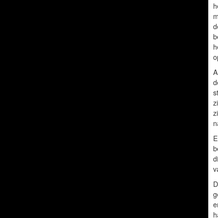
h
m
d
b
h
o
A
d
s
z
z
n
E
b
d
v
D
g
e
h