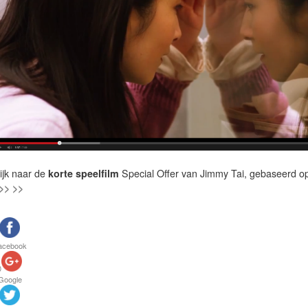
ijk naar de
korte speelfilm
Special Offer van Jimmy Tai, gebaseerd op
>> >>
acebook
0
Google