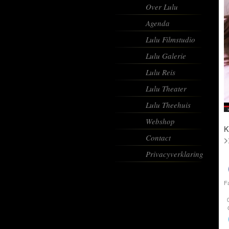
Over Lulu
Agenda
Lulu Filmstudio
Lulu Galerie
Lulu Reis
Lulu Theater
Lulu Theehuis
Webshop
K
Contact
>
Privacyverklaring
F