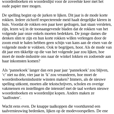
woordenboeken en woordenlijst voor de zoveelste keer met het
oude papier mee mogen.
De spelling begint op de jurken te lijken. Dit jaar is de mode korte
rokken. Iedere zichzelf respecterende meid haalt dergelijke kleren in
huis. Voordat de rokken een paar keer gedragen, laat staan versleten,
zijn, lezen wij in de toonaangevende bladen dat de rokken van het
volgende jaar onze enkels moeten bedekken. De jonge dames die
denken slim te zijn en hun korte rokken willen verlengen door de
zoom eruit te halen hebben geen schijn van kans aan de eisen van de
volgende mode te voldoen. Ook te begrijpen, hoor. Als de mode van
dit jaar een tikkeltje op die van het volgende jaar zou lijken, hoe
moet de mode-industrie ons naar de winkel lokken en zodoende aan
haar inkomsten komen?
Als ‘pannekoek’ langer dan een paar jaar ‘pannekoek’ zou blijven,
‘c’ niet na drie, vier jaar in ‘k’ zou veranderen, hoe moet de
woordenboekenindustrie winsten maken? Immers, als de nieuwe
spelling uitkomt, moeten alle tekstschrijvers, scholen en overige
vakmensen en instellingen die intensief met de taal werken nieuwe
woordenboeken en woordenlijst kopen. Anders maken ze
’taalfouten’.
Wacht eens even. De knappe taalkoppen die voortdurend een
taalvernieuwing bedenken, lijken op de modevoorspellers. De ene