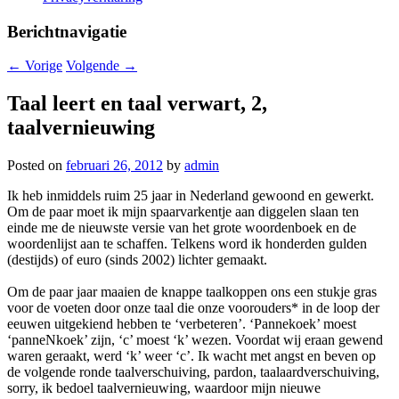
Berichtnavigatie
←
Vorige
Volgende
→
Taal leert en taal verwart, 2,
taalvernieuwing
Posted on
februari 26, 2012
by
admin
Ik heb inmiddels ruim 25 jaar in Nederland gewoond en gewerkt.
Om de paar moet ik mijn spaarvarkentje aan diggelen slaan ten
einde me de nieuwste versie van het grote woordenboek en de
woordenlijst aan te schaffen. Telkens word ik honderden gulden
(destijds) of euro (sinds 2002) lichter gemaakt.
Om de paar jaar maaien de knappe taalkoppen ons een stukje gras
voor de voeten door onze taal die onze voorouders* in de loop der
eeuwen uitgekiend hebben te ‘verbeteren’. ‘Pannekoek’ moest
‘panneNkoek’ zijn, ‘c’ moest ‘k’ wezen. Voordat wij eraan gewend
waren geraakt, werd ‘k’ weer ‘c’. Ik wacht met angst en beven op
de volgende ronde taalverschuiving, pardon, taalaardverschuiving,
sorry, ik bedoel taalvernieuwing, waardoor mijn nieuwe