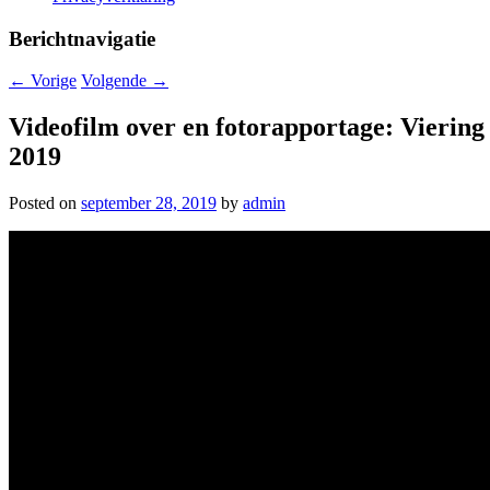
Berichtnavigatie
←
Vorige
Volgende
→
Videofilm over en fotorapportage: Vierin
2019
Posted on
september 28, 2019
by
admin