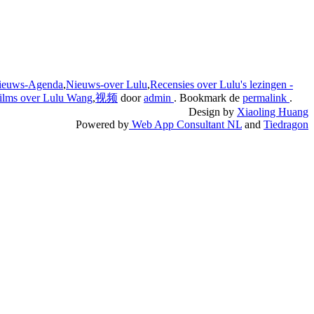
ieuws-Agenda
,
Nieuws-over Lulu
,
Recensies over Lulu's lezingen -
ilms over Lulu Wang
,
视频
door
admin
. Bookmark de
permalink
.
Design by
Xiaoling Huang
Powered by
Web App Consultant NL
and
Tiedragon