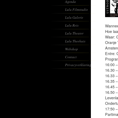
Agenda
Lulu Filmstudio
Lulu Galerie
Lulu Reis
Wannee
Hoe laa
Lulu Theater
Waar: 
Lulu Theehuis
Oranje V
Amster
Webshop
Entre: 
Contact
Progra
16:00 –
Privacyverklaring
16.30 –
16.33 –
16.35 –
16.45 –
16.50 –
Levenla
Ondertu
17:50 –
Partima