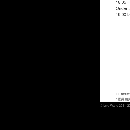
18:05 –
Ondertu
19:00 b
Dit beric
/ 露露画
© Lulu Wang 2011-2