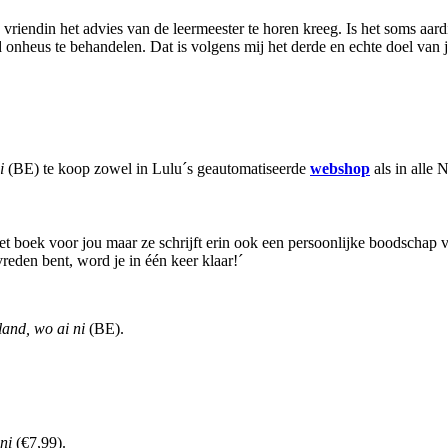
ie vriendin het advies van de leermeester te horen kreeg. Is het soms 
nheus te behandelen. Dat is volgens mij het derde en echte doel van je
ni
(BE) te koop zowel in Lulu´s geautomatiseerde
webshop
als in alle
het boek voor jou maar ze schrijft erin ook een persoonlijke boodschap 
vreden bent, word je in één keer klaar!´
and, wo ai ni
(BE).
 ni
(€7,99).