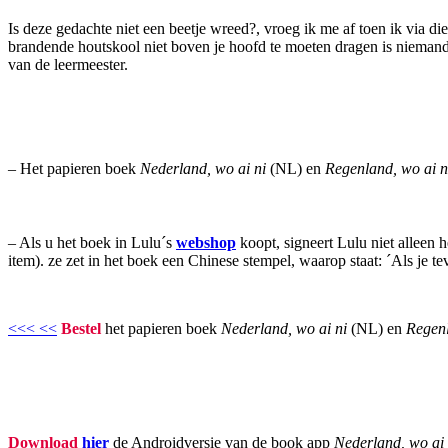
Is deze gedachte niet een beetje wreed?, vroeg ik me af toen ik via d
brandende houtskool niet boven je hoofd te moeten dragen is niemand o
van de leermeester.
– Het papieren boek
Nederland, wo ai ni
(NL) en
Regenland, wo ai 
– Als u het boek in Lulu´s
webshop
koopt, signeert Lulu niet alleen 
item). ze zet in het boek een Chinese stempel, waarop staat: ´Als je te
<<< <<
Bestel
het papieren boek
Nederland, wo ai ni
(NL) en
Regenl
Download
hier
de Androidversie van de book app
Nederland, wo ai