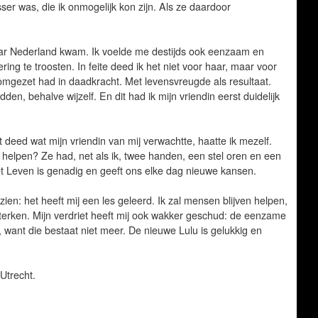
sser was, die ik onmogelijk kon zijn. Als ze daardoor
naar Nederland kwam. Ik voelde me destijds ook eenzaam en
ring te troosten. In feite deed ik het niet voor haar, maar voor
 omgezet had in daadkracht. Met levensvreugde als resultaat.
n, behalve wijzelf. En dit had ik mijn vriendin eerst duidelijk
t deed wat mijn vriendin van mij verwachtte, haatte ik mezelf.
 helpen? Ze had, net als ik, twee handen, een stel oren en een
et Leven is genadig en geeft ons elke dag nieuwe kansen.
 zien: het heeft mij een les geleerd. Ik zal mensen blijven helpen,
sterken. Mijn verdriet heeft mij ook wakker geschud: de eenzame
, want die bestaat niet meer. De nieuwe Lulu is gelukkig en
Utrecht.