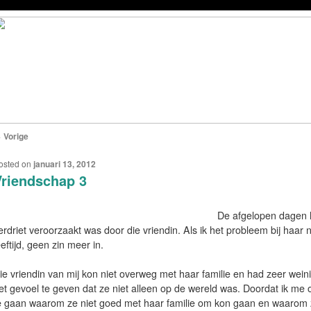
←
Vorige
ERICHTNAVIGATIE
osted on
januari 13, 2012
riendschap 3
De afgelopen dagen h
erdriet veroorzaakt was door die vriendin. Als ik het probleem bij haar n
eeftijd, geen zin meer in.
ie vriendin van mij kon niet overweg met haar familie en had zeer wein
et gevoel te geven dat ze niet alleen op de wereld was. Doordat ik 
e gaan waarom ze niet goed met haar familie om kon gaan en waarom 