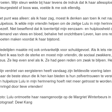
roeien. Mijn steun wekte bij haar tevens de indruk dat ik haar allesoplo
eleurgesteld of boos was, voelde ik me ook ellendig.
et punt was alleen: als ik haar zag, moest ik denken aan toen ik net 
ulpeloos. Ik wilde mijn vriendin helpen om de zielige Lulu in mijn herinne
ezelf. Niet beseffend dat ik toentertijd mijn eenzaam- en hulploosheid
iemand van vlees en bloed, behalve het onzichtbare Leven, kan ons redde
oeten maken voordat ik haar bijstond.
edelijden maakte mij ook ontvankelijk voor schuldgevoel. Als ik iets nie
ant ik was toch de sterke en moest mijn vriendin, de sociaal zwakkere,
eus. Ze liep even snel als ik. Ze had geen reden om zwak te blijven. H
ijn verdriet van eergisteren heeft vandaag zijn liefdevolle voering laten
aar de beste steun die ik hen kan bieden is hun zelfvertrouwen te ver
n hulpeloze Lulu in mijn herinnering hoeft niet meer getroost te worden
mringd door lieve vrienden!
oto: Lulu ontmoette haar naamgenootje op de Margriet Winterbeurs in 
otograaf: Dewi Kang