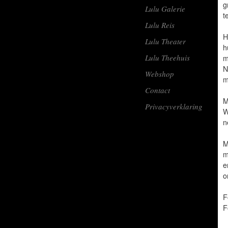
g
Lulu Galerie
t
Lulu Reis
H
Lulu Theater
h
Lulu Theehuis
m
N
Webshop
m
Contact
M
Privacyverklaring
W
n
M
m
e
o
F
F