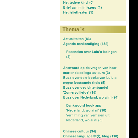
Het tedere kind
(0)
Brief aan mijn lezers
(1)
Het lelietheater
(1)
Actualiteiten
(83)
Agenda-aankondiging
(132)
Recensies over Lulu's lezingen
(4)
Antwoord op de vragen van haar
startende collega-auteurs
(3)
Buzz over de e-books van Lulu's
negen bestaande titels
(5)
Buzz over gedichtenbundel
'Zomervolliefde'
(15)
Buzz over Nederland, wo ai ni
(94)
Dankwoord book app
'Nederland, wo ai ni'
(10)
Verfilming van verhalen uit
Nederland, wo ai ni
(5)
Chinese cultuur
(34)
Chinese language 中文, blog
(110)