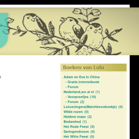
s
Adam en Eva in China
-
Gratis internetboek
-
Forum
Nederland,wo ai ni
(1)
-
Voorproefjes
(10)
-
Forum
(2)
Lotusvingers(Matchbooxboekje)
(0)
Wilde rozen
(0)
Heldere maan
(2)
Bedwelmd
(1)
Het Rode Feest
(0)
Seringendroom
(0)
Het Witte Feest
(0)