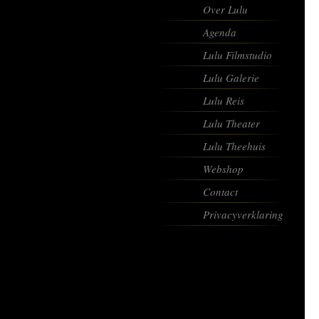
Over Lulu
Agenda
Lulu Filmstudio
Lulu Galerie
Lulu Reis
Lulu Theater
Lulu Theehuis
Webshop
Contact
Privacyverklaring