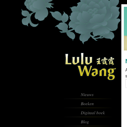
s
Z
Nieuws
Boeken
Digitaal boek
Blog