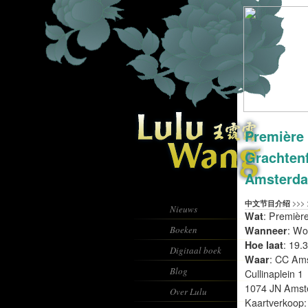
Première 
Grachtenf
Amsterda
中文节目介绍
>>> 
Nieuws
Wat
: Premièr
Boeken
Wanneer
: Wo
Hoe laat
: 19.
Digitaal boek
Waar
: CC Ams
Blog
Cullinaplein 1
1074 JN Ams
Over Lulu
Kaartverkoop