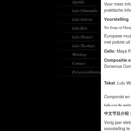
Agenda
Voor meer info
praktische inf
Lulu Filmstudio
Voorstelling
Lulu Galerie
Ten Songs of Chan
Lulu Reis
Europese muzi
Lulu Theater
met poëzie uit
Lulu Theehuis
Cello
: Maya F
Webshop
Compositie e
Contact
Donemus Comp
Privacyverklaring
Tekst
: Lulu 
Componist en 
Lulu over the maki
中文节目介绍
Vorig jaar st
voorstelling t