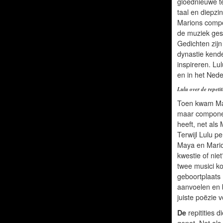
gloednieuwe t
taal en diepzi
Marions compos
de muziek ges
Gedichten zij
dynastie kende
inspireren. Lu
en in het Nede
Lulu over de repetit
Toen kwam Maya
maar componee
heeft, net als
Terwijl Lulu p
Maya en Marion
kwestie of nie
twee musici k
geboortplaats 
aanvoelen en 
juiste poëzie v
De
repitities 
genot. Net al