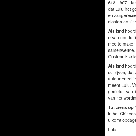
618—907）kend
dat Lulu het 
en zangeresse
dichten en zin
Als
kind hoord
ervan om de ri
mee te maken.
samenwerkte. U
Oostenrijkse k
Als
kind hoord
schrijven, dat
auteur er zelf
meent Lulu. Va
genieten van
van het wordi
Tot ziens op
in het Chinees
u komt opdagen
Lulu