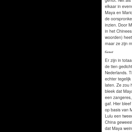
elkaar in eve
Maya en Mario
de oorspronkel
inzien. Door 
in het Chinee
woorden) heet.
maar ze zijn m
Genot
Er zijn in tota
de tien gedich
Nederlands. Ti
echter tegelij
laten. Ze zou 
bleek dat Maya
een zangeres,
gaf. Hier blee
op basis van M
Lulu een tweed
China geweest
dat Maya wein