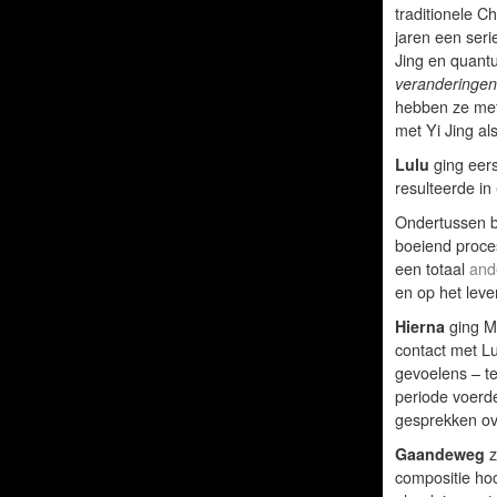
traditionele Ch
jaren een seri
Jing en quant
veranderingen
hebben ze met 
met Yi Jing als
Lulu
ging eers
resulteerde in
Ondertussen b
boeiend proces
een totaal
and
en op het leve
Hierna
ging M
contact met L
gevoelens – te
periode voerd
gesprekken ov
Gaandeweg
z
compositie ho