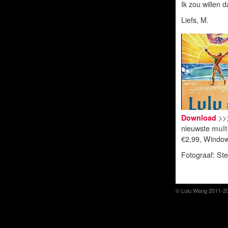
Ik zou willen 
Liefs, M.
Download
>>
nieuwste
mult
€2,99, Window
Fotograaf: St
© Lulu Wang 2011-2