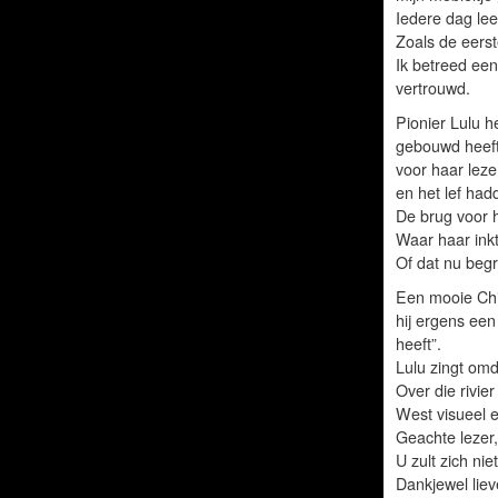
Iedere dag lee
Zoals de eers
Ik betreed een
vertrouwd.
Pionier Lulu h
gebouwd heeft 
voor haar leze
en het lef had
De brug voor h
Waar haar inkt 
Of dat nu begr
Een mooie Chi
hij ergens een
heeft”.
Lulu zingt omd
Over die rivie
West visueel 
Geachte lezer,
U zult zich nie
Dankjewel liev