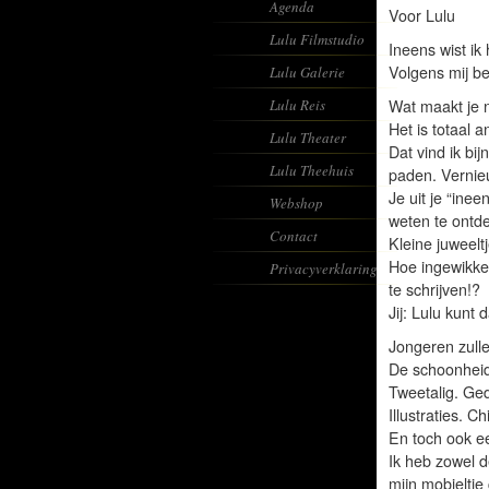
Agenda
Voor Lulu
Lulu Filmstudio
Ineens wist ik 
Volgens mij be
Lulu Galerie
Lulu Reis
Wat maakt je 
Het is totaal 
Lulu Theater
Dat vind ik bij
Lulu Theehuis
paden. Verni
Je uit je “ine
Webshop
weten te ontd
Contact
Kleine juweeltj
Hoe ingewikkel
Privacyverklaring
te schrijven!?
Jij: Lulu kunt d
Jongeren zulle
De schoonheid
Tweetalig. Ged
Illustraties. 
En toch ook e
Ik heb zowel d
mijn mobieltj