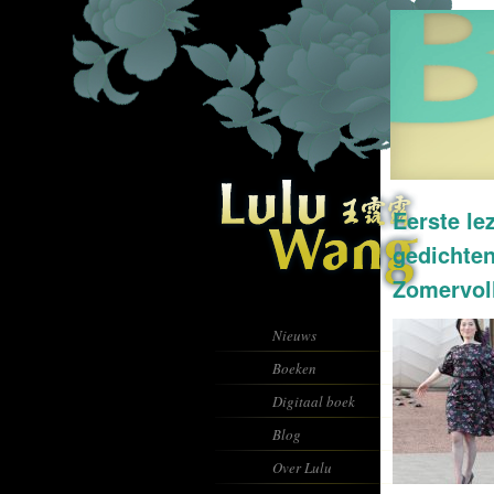
Eerste le
gedichte
Zomervoll
Nieuws
Boeken
Digitaal boek
Blog
Over Lulu