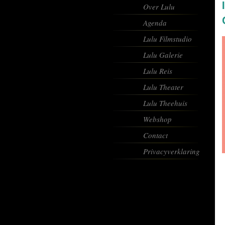
Over Lulu
Agenda
Lulu Filmstudio
Lulu Galerie
Lulu Reis
Lulu Theater
Lulu Theehuis
Webshop
Contact
Privacyverklaring