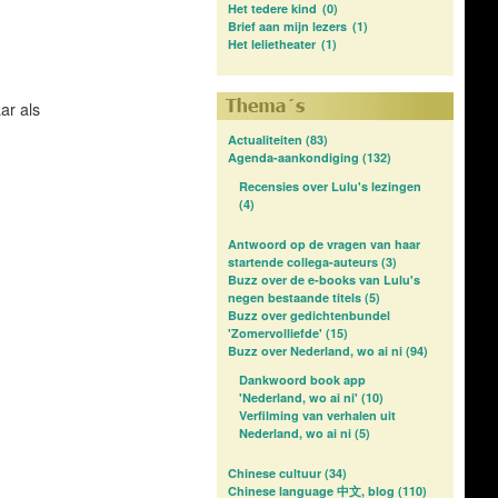
Het tedere kind
(0)
Brief aan mijn lezers
(1)
Het lelietheater
(1)
aar als
Actualiteiten
(83)
Agenda-aankondiging
(132)
Recensies over Lulu's lezingen
(4)
Antwoord op de vragen van haar
startende collega-auteurs
(3)
Buzz over de e-books van Lulu's
negen bestaande titels
(5)
Buzz over gedichtenbundel
'Zomervolliefde'
(15)
Buzz over Nederland, wo ai ni
(94)
Dankwoord book app
'Nederland, wo ai ni'
(10)
Verfilming van verhalen uit
Nederland, wo ai ni
(5)
Chinese cultuur
(34)
Chinese language 中文, blog
(110)