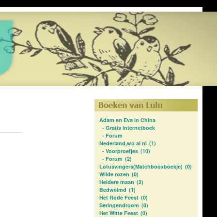
Adam en Eva in China
-
Gratis internetboek
-
Forum
Nederland,wo ai ni
(1)
-
Voorproefjes
(10)
-
Forum
(2)
Lotusvingers(Matchbooxboekje)
(0)
Wilde rozen
(0)
Heldere maan
(2)
Bedwelmd
(1)
Het Rode Feest
(0)
Seringendroom
(0)
Het Witte Feest
(0)