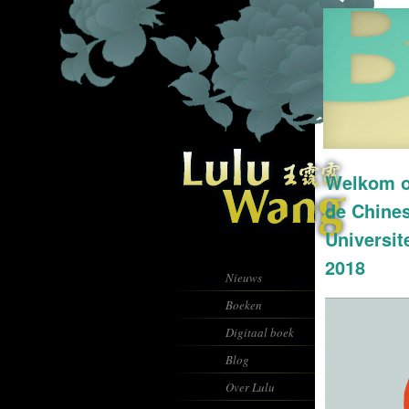
Welkom o
de Chine
Universit
2018
Nieuws
Boeken
Digitaal boek
Blog
Over Lulu