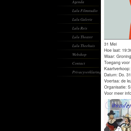
Agenda
Lulu Filmstudio
Lulu Galerie
Lulu Reis
Lulu Theater
31 Mei
Lulu Theehuis
Hoe laat: 19:3
Webshop
Waar: Groning
Toegang voor w
Contact
Kaartverkoop: 
Privacyverklaring
Datum: Do. 31
Voertaa: de le
Organisatie: 
Voor meer inf